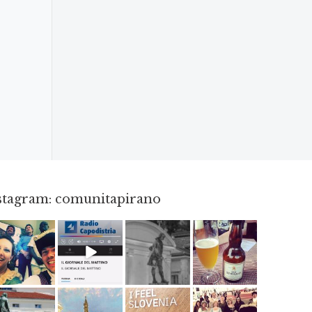
nstagram: comunitapirano
Mag 23
Dic 14
Apr 18
Giu 3