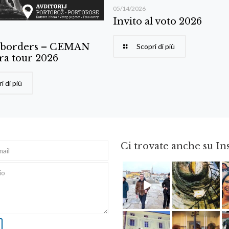
05/14/2026
Invito al voto 2026
 borders – CEMAN
Scopri di più
ra tour 2026
i di più
Ci trovate anche su I
Feb 16
Ago 3