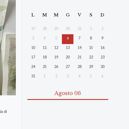
L
M
M
G
V
S
D
27
28
29
30
31
1
2
3
4
5
6
7
8
9
10
11
12
13
14
15
16
17
18
19
20
21
22
23
24
25
26
27
28
29
30
31
1
2
3
4
5
6
Agosto 06
a di