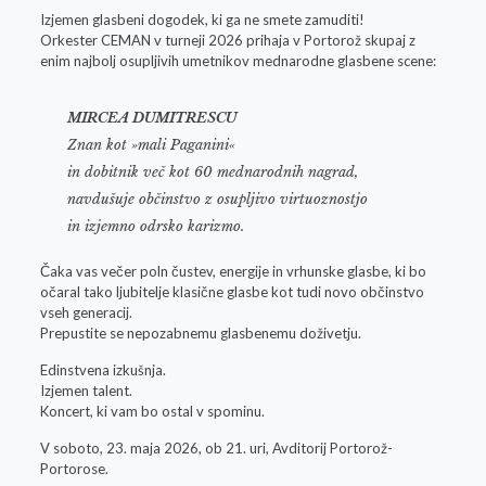
Izjemen glasbeni dogodek, ki ga ne smete zamuditi!
Orkester CEMAN v turneji 2026 prihaja v Portorož skupaj z
enim najbolj osupljivih umetnikov mednarodne glasbene scene:
MIRCEA DUMITRESCU
Znan kot »mali Paganini«
in dobitnik več kot 60 mednarodnih nagrad,
navdušuje občinstvo z osupljivo virtuoznostjo
in izjemno odrsko karizmo.
Čaka vas večer poln čustev, energije in vrhunske glasbe, ki bo
očaral tako ljubitelje klasične glasbe kot tudi novo občinstvo
vseh generacij.
Prepustite se nepozabnemu glasbenemu doživetju.
Edinstvena izkušnja.
Izjemen talent.
Koncert, ki vam bo ostal v spominu.
V soboto, 23. maja 2026, ob 21. uri, Avditorij Portorož-
Portorose.