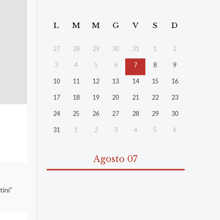
L
M
M
G
V
S
D
27
28
29
30
31
1
2
3
4
5
6
7
8
9
10
11
12
13
14
15
16
17
18
19
20
21
22
23
24
25
26
27
28
29
30
31
1
2
3
4
5
6
Agosto 07
tini”