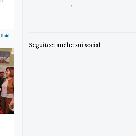
di
/
di più
Seguiteci anche sui social