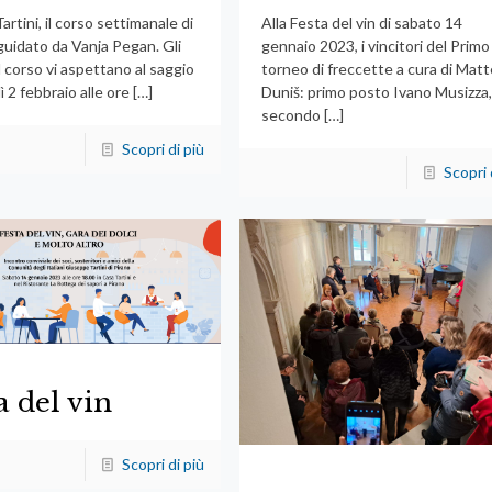
artini, il corso settimanale di
Alla Festa del vin di sabato 14
guidato da Vanja Pegan. Gli
gennaio 2023, i vincitori del Primo
el corso vi aspettano al saggio
torneo di freccette a cura di Mat
ì 2 febbraio alle ore
[…]
Duniš: primo posto Ivano Musizza
secondo
[…]
Scopri di più
Scopri 
a del vin
Scopri di più