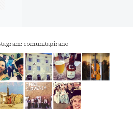
nstagram: comunitapirano
Mag 23
Apr 3
Giu 3
Apr 8
Giu 12
Mag 2
Mag 15
Mag 3