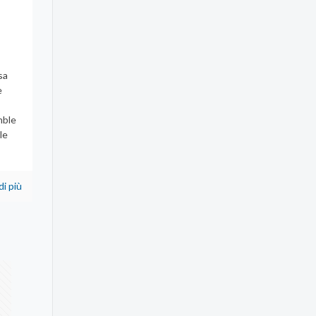
sa
e
mble
le
di più