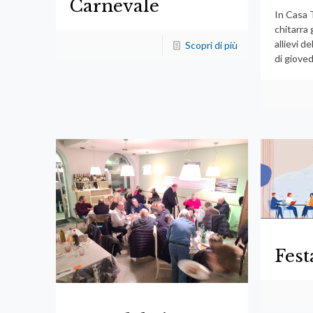
Carnevale
In Casa T
chitarra 
allievi d
Scopri di più
di gioved
Fest