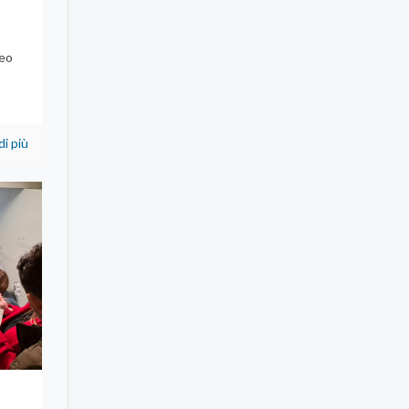
teo
,
di più