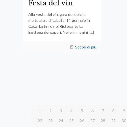
Festa del vin
Alla Festa del vin, gara dei dolci e
molto altro di sabato, 14 gennaio in
Casa Tartini e nel Ristorante La
Bottega dei sapori. Nelle immagini
[…]
Scopri di più
1
2
3
4
5
6
7
8
9
22
23
24
25
26
27
28
29
30