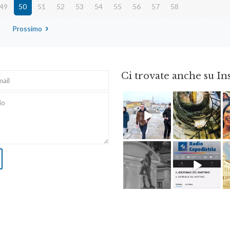
49
50
51
52
53
54
55
56
57
58
Prossimo
Ci trovate anche su I
Feb 16
Ago 3
Apr 18
Dic 14