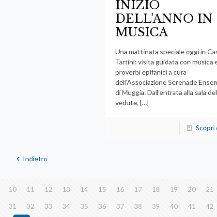
INIZIO
DELL’ANNO IN
MUSICA
Una mattinata speciale oggi in Ca
Tartini: visita guidata con musica 
proverbi epifanici a cura
dell’Associazione Serenade Ense
di Muggia. Dall’entrata alla sala del
vedute,
[…]
Scopri 
Indietro
10
11
12
13
14
15
16
17
18
19
20
21
31
32
33
34
35
36
37
38
39
40
41
42