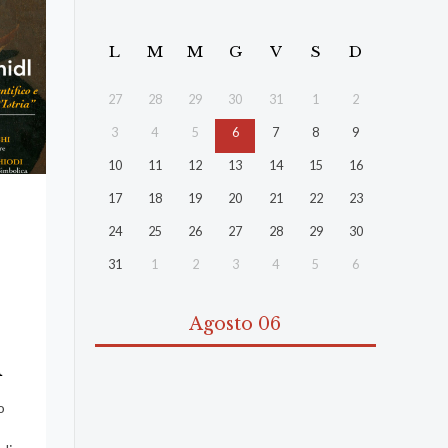
L
M
M
G
V
S
D
27
28
29
30
31
1
2
3
4
5
6
7
8
9
10
11
12
13
14
15
16
17
18
19
20
21
22
23
24
25
26
27
28
29
30
31
1
2
3
4
5
6
Agosto 06
i
o