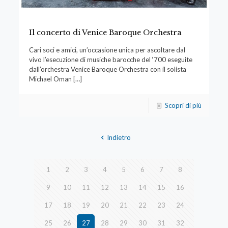
Il concerto di Venice Baroque Orchestra
Cari soci e amici, un’occasione unica per ascoltare dal
vivo l’esecuzione di musiche barocche del ‘700 eseguite
dall’orchestra Venice Baroque Orchestra con il solista
Michael Oman
[…]
Scopri di più
Indietro
1
2
3
4
5
6
7
8
9
10
11
12
13
14
15
16
17
18
19
20
21
22
23
24
25
26
27
28
29
30
31
32