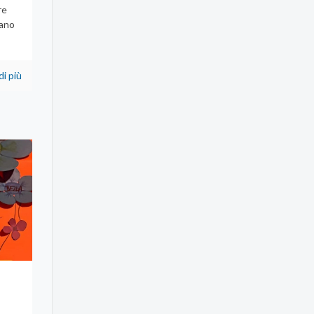
re
rano
di più