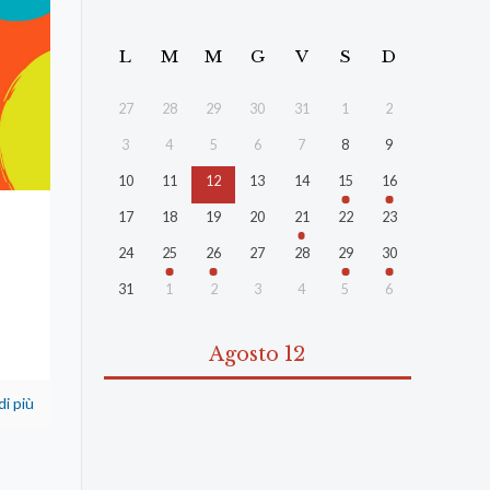
L
M
M
G
V
S
D
27
28
29
30
31
1
2
3
4
5
6
7
8
9
10
11
12
13
14
15
16
17
18
19
20
21
22
23
24
25
26
27
28
29
30
31
1
2
3
4
5
6
Agosto 12
di più