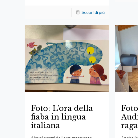
Scopri di più
Foto: L’ora della
Fot
fiaba in lingua
Audi
italiana
raga
Alcuni scatti dell’appuntamento
Anche in