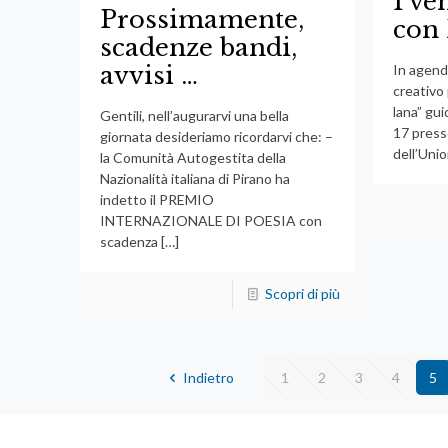
I ve
Prossimamente,
con
scadenze bandi,
avvisi …
In agend
creativo 
lana” gui
Gentili, nell’augurarvi una bella
17 presso
giornata desideriamo ricordarvi che: –
dell’Unio
la Comunità Autogestita della
Nazionalità italiana di Pirano ha
indetto il PREMIO
INTERNAZIONALE DI POESIA con
scadenza
[…]
Scopri di più
Indietro
1
2
3
4
5