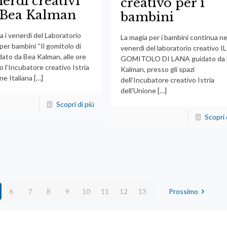
nerdì creativi
creativo per i
 Bea Kalman
bambini
a i venerdì del Laboratorio
La magia per i bambini continua ne
per bambini “Il gomitolo di
venerdì del laboratorio creativo IL
dato da Bea Kalman, alle ore
GOMITOLO DI LANA guidato da
 l’Incubatore creativo Istria
Kalman, presso gli spazi
ne Italiana
[…]
dell’Incubatore creativo Istria
dell’Unione
[…]
Scopri di più
Scopri 
6
7
8
9
10
11
12
13
Prossimo