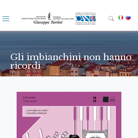
Gli imbianchini non hanno
ricordi