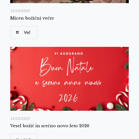
12/24/2025
Miren božični večer
Več
12/23/2025
Vesel božič in srečno novo leto 2026