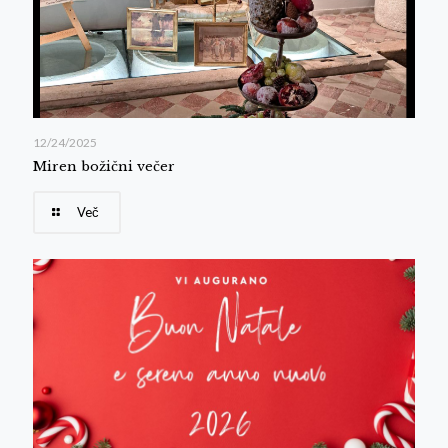
12/24/2025
Miren božični večer
Več