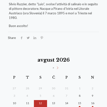
Silvio Ruzzier, detto “Luio”, svolse l’attività di salinaio e in seguito
di pittore decoratore. Nacque a Pirano d’Istria nel Litorale
Austriaco (ora Slovenia) il 7 marzo 1895 e morì a Trieste nel
1980.
Buon ascolto!
Share
avgust 2026
>
P
T
S
Č
P
S
N
27
28
29
30
31
1
2
3
4
5
6
7
8
9
10
11
12
13
14
15
16