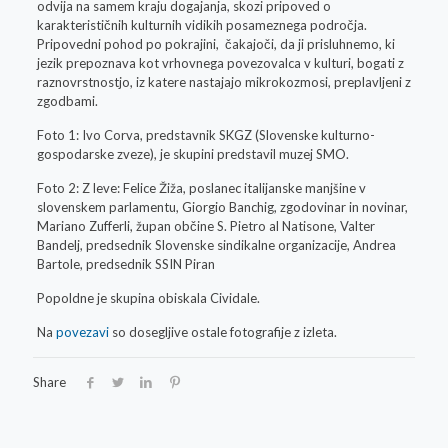
odvija na samem kraju dogajanja, skozi pripoved o
karakterističnih kulturnih vidikih posameznega področja.
Pripovedni pohod po pokrajini, čakajoči, da ji prisluhnemo, ki
jezik prepoznava kot vrhovnega povezovalca v kulturi, bogati z
raznovrstnostjo, iz katere nastajajo mikrokozmosi, preplavljeni z
zgodbami.
Foto 1: Ivo Corva, predstavnik SKGZ (Slovenske kulturno-
gospodarske zveze), je skupini predstavil muzej SMO.
Foto 2: Z leve: Felice Žiža, poslanec italijanske manjšine v
slovenskem parlamentu, Giorgio Banchig, zgodovinar in novinar,
Mariano Zufferli, župan občine S. Pietro al Natisone, Valter
Bandelj, predsednik Slovenske sindikalne organizacije, Andrea
Bartole, predsednik SSIN Piran
Popoldne je skupina obiskala Cividale.
Na
povezavi
so dosegljive ostale fotografije z izleta.
Share