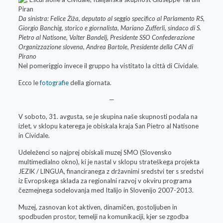
Da sinistra: Felice Žiža, deputato al seggio specifico al Parlamento RS,
Giorgio Banchig, storico e giornalista, Mariano Zufferli, sindaco di S.
Pietro al Natisone, Valter Bandelj, Presidente SSO Confederazione
Organizzazione slovena, Andrea Bartole, Presidente della CAN di
Pirano
Nel pomeriggio invece il gruppo ha vistitato la città di Cividale.
Ecco le
fotografie
della giornata.
—
V soboto, 31. avgusta, se je skupina naše skupnosti podala na
izlet, v sklopu katerega je obiskala kraja San Pietro al Natisone
in Cividale.
Udeleženci so najprej obiskali muzej SMO (Slovensko
multimedialno okno), ki je nastal v sklopu strateškega projekta
JEZIK / LINGUA, financiranega z državnimi sredstvi ter s sredstvi
iz Evropskega sklada za regionalni razvoj v okviru programa
čezmejnega sodelovanja med Italijo in Slovenijo 2007-2013.
Muzej, zasnovan kot aktiven, dinamičen, gostoljuben in
spodbuden prostor, temelji na komunikaciji, kjer se zgodba