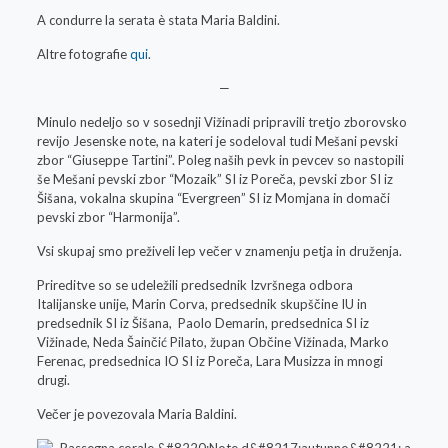
A condurre la serata è stata Maria Baldini.
Altre fotografie
qui
.
—
Minulo nedeljo so v sosednji Vižinadi pripravili tretjo zborovsko
revijo Jesenske note, na kateri je sodeloval tudi Mešani pevski
zbor “Giuseppe Tartini”. Poleg naših pevk in pevcev so nastopili
še Mešani pevski zbor “Mozaik” SI iz Poreča, pevski zbor SI iz
Šišana, vokalna skupina “Evergreen” SI iz Momjana in domači
pevski zbor “Harmonija”.
Vsi skupaj smo preživeli lep večer v znamenju petja in druženja.
Prireditve so se udeležili predsednik Izvršnega odbora
Italijanske unije, Marin Corva, predsednik skupščine IU in
predsednik SI iz Šišana, Paolo Demarin, predsednica SI iz
Vižinade, Neda Šainčić Pilato, župan Občine Vižinada, Marko
Ferenac, predsednica IO SI iz Poreča, Lara Musizza in mnogi
drugi.
Večer je povezovala Maria Baldini.