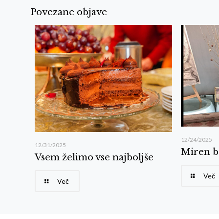
Povezane objave
12/24/2025
12/31/2025
Miren b
Vsem želimo vse najboljše
Več
Več