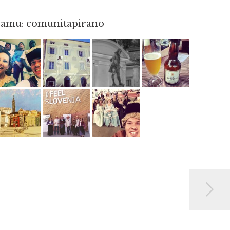
gramu: comunitapirano
Maj 23
Apr 3
Apr 18
Jun 3
Jun 12
Maj 2
Maj 15
Maj 3