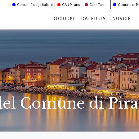
Comunità degli Italiani
CAN Pirano
Casa Tartini
Comune di P
DOGODKI
GALERIJA
NOVICE
el Comune di Pira