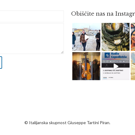
Obiščite nas na Insta
Feb 16
Avg 3
Apr 8
Dec 14
© Italijanska skupnost Giuseppe Tartini Piran.