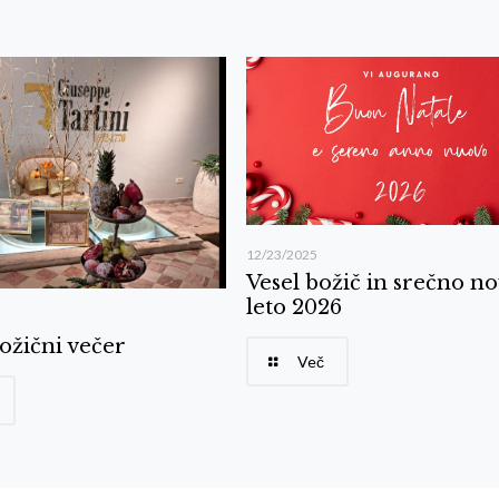
12/23/2025
Vesel božič in srečno n
leto 2026
ožični večer
Več