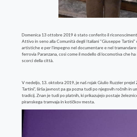
Domenica 13 ottobre 2019 è stato conferito il riconosciment
Attivo in seno alla Comunità degli Italiani “Giuseppe Tartini”
artistiche e per l’impegno nel documentare e nel tramandare le 
ferrovia Paranzana, così come il modello di locomotiva che ha 
scorci della città.
V nedeljo, 13. oktobra 2019, je naš rojak Giulio Ruzzier preje
Tartini”, širša javnost pa ga pozna tudi po njegovih ročnih in
tradicij. Znan je tudi po platnih, ki prikazujejo postaje železni
piranskega tramvaja in kotičkov mesta.