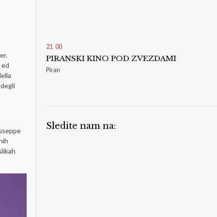
21
:
00
er.
PIRANSKI KINO POD ZVEZDAMI
i ed
Piran
ella
 degli
Sledite nam na:
Giuseppe
nih
slikah