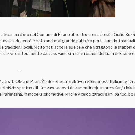
o Stemma d’oro del Comune di Pirano al nostro connazionale Giulio Ruzzi
 ormai da decenni, è noto anche al grande pubblico per le sue doti manual
tradizioni locali. Molto noti sono le sue tele che ritraggono le stazioni d
realizzato interamente da solo. Famosi anche i quadri del tram di Pirano e
—
l Zlati grb Občine Piran. Že desetletja je aktiven v Skupnosti Italijanov “
 umetniških spretnostih ter zavezanosti dokumentiranju in prenašanju lokal
ce Parenzana, in modelu lokomotive, ki jo je v celoti zgradil sam, pa tudi po 