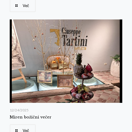
Več
12/24/2025
Miren božični večer
Več