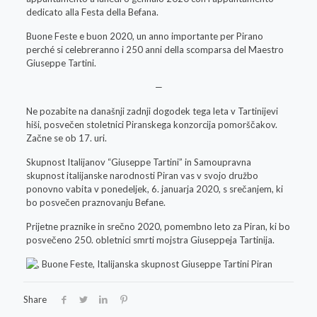
dedicato alla Festa della Befana.
Buone Feste e buon 2020, un anno importante per Pirano
perché si celebreranno i 250 anni della scomparsa del Maestro
Giuseppe Tartini.
—
Ne pozabite na današnji zadnji dogodek tega leta v Tartinijevi
hiši, posvečen stoletnici Piranskega konzorcija pomorščakov.
Začne se ob 17. uri.
Skupnost Italijanov “Giuseppe Tartini” in Samoupravna
skupnost italijanske narodnosti Piran vas v svojo družbo
ponovno vabita v ponedeljek, 6. januarja 2020, s srečanjem, ki
bo posvečen praznovanju Befane.
Prijetne praznike in srečno 2020, pomembno leto za Piran, ki bo
posvečeno 250. obletnici smrti mojstra Giuseppeja Tartinija.
Share