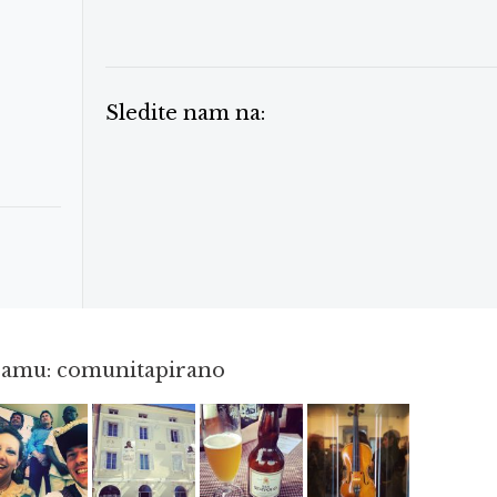
Sledite nam na:
gramu: comunitapirano
Maj 23
Apr 3
Jun 3
Apr 8