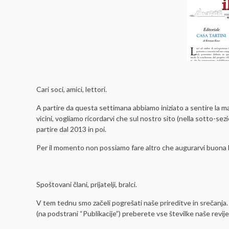
Cari soci, amici, lettori.
A partire da questa settimana abbiamo iniziato a sentire la ma
vicini, vogliamo ricordarvi che sul nostro sito (nella sotto-sezi
partire dal 2013 in poi.
Per il momento non possiamo fare altro che augurarvi buona l
Spoštovani člani, prijatelji, bralci.
V tem tednu smo začeli pogrešati naše prireditve in srečanja. 
(na podstrani “Publikacije”) preberete vse številke naše revije 