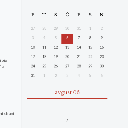
P
T
S
Č
P
S
N
27
28
29
30
31
1
2
3
4
5
6
7
8
9
10
11
12
13
14
15
16
17
18
19
20
21
22
23
i più
” a
24
25
26
27
28
29
30
31
1
2
3
4
5
6
avgust 06
ni strani
/