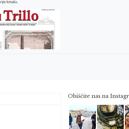
enje kmalu.
Obiščite nas na Insta
Feb 16
Avg 3