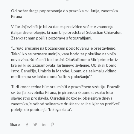
—
Od božanskega popotovanja do praznika sv. Jurija, zavetnika
Pirana
V Tartinijevi hiši je bil za danes predviden večer v znamenju
italijanske enologije, ki nam bi jo predstavil Sebastian Chiavalon.
Zaenkrat nam pošilja pozdrave s fotografijami.
“Drugo srečanje na božanskem popotovanju je prestavljeno.
Takoj, ko se razmere umirijo, vam bodo za pokušino na voljo
nova vina. Rdeča nit bo Tartini. Okušali bomo štiri primerke iz
krajev, ki so zaznamovala Tartinijevo življenje. Obiskali bomo
Istro, Benečijo, Umbrio in Marche. Upam, da se kmalu vidimo,
medtem pa se lahko doma ‘urite v pokušanju’.”
Tudi konec tedna bi moral miniti v prazničnem vzdušju. Praznik
sv. Jurija, zavetnika Pirana, je piranska skupnost vsako leto
slavnostno proslavila. Osrednji dogodek obeležitve dneva
zavetnika je odhod solinarske družine v soline, kjer so preživeli
poletje ob pobiranju “belega zlata”.
Share