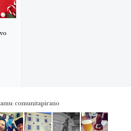
ovo
gramu: comunitapirano