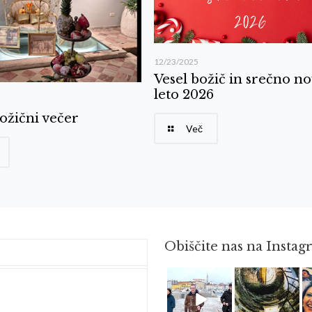
12/23/2025
Vesel božič in srečno n
leto 2026
ožični večer
Več
Obiščite nas na Insta