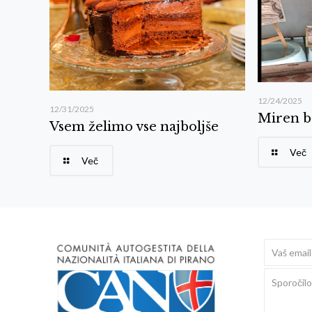
12/24/2025
12/31/2025
Miren b
Vsem želimo vse najboljše
Več
Več