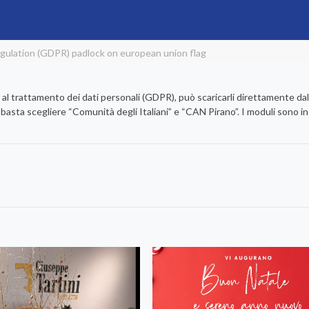
gulation (GDPR) padlock on european union flag
trattamento dei dati personali (GDPR), può scaricarli direttamente dal
 basta scegliere “Comunità degli Italiani” e “CAN Pirano”. I moduli sono i