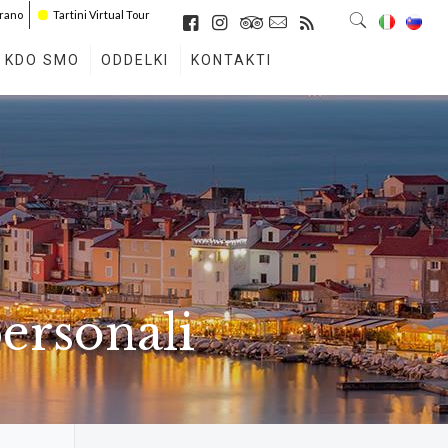
irano
Tartini Virtual Tour
KDO SMO
ODDELKI
KONTAKTI
personali