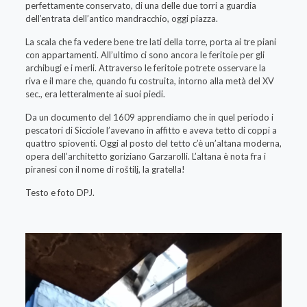
perfettamente conservato, di una delle due torri a guardia
dell’entrata dell’antico mandracchio, oggi piazza.
La scala che fa vedere bene tre lati della torre, porta ai tre piani
con appartamenti. All’ultimo ci sono ancora le feritoie per gli
archibugi e i merli. Attraverso le feritoie potrete osservare la
riva e il mare che, quando fu costruita, intorno alla metà del XV
sec., era letteralmente ai suoi piedi.
Da un documento del 1609 apprendiamo che in quel periodo i
pescatori di Sicciole l’avevano in affitto e aveva tetto di coppi a
quattro spioventi. Oggi al posto del tetto c’è un’altana moderna,
opera dell’architetto goriziano Garzarolli. L’altana è nota fra i
piranesi con il nome di roštilj, la gratella!
Testo e foto DPJ.