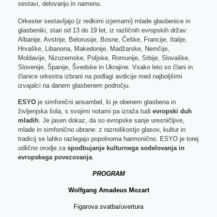
sestavi, delovanju in namenu.
Orkester sestavljajo (z redkimi izjemami) mlade glasbenice in
glasbeniki, stari od 13 do 19 let, iz različnih evropskih držav:
Albanije, Avstrije, Belorusije, Bosne, Češke, Francije, Italije,
Hrvaške, Libanona, Makedonije, Madžarske, Nemčije,
Moldavije, Nizozemske, Poljske, Romunije, Srbije, Slovaške,
Slovenije, Španije, Švedske in Ukrajine. Vsako leto so člani in
članice orkestra izbrani na podlagi avdicije med najboljšimi
izvajalci na danem glasbenem področju.
ESYO
je simfonični ansambel, ki je obenem glasbena in
življenjska šola, s svojimi notami pa izraža tudi
evropski duh
mladih
. Je jasen dokaz, da so evropske sanje uresničljive,
mlade in simfonično ubrane: z raznolikostjo glasov, kultur in
tradicij se lahko razlegajo popolnoma harmonično. ESYO je torej
odlično orodje za
spodbujanje kulturnega sodelovanja in
evropskega povezovanja
.
PROGRAM
Wolfgang Amadeus Mozart
Figarova svatba/uvertura