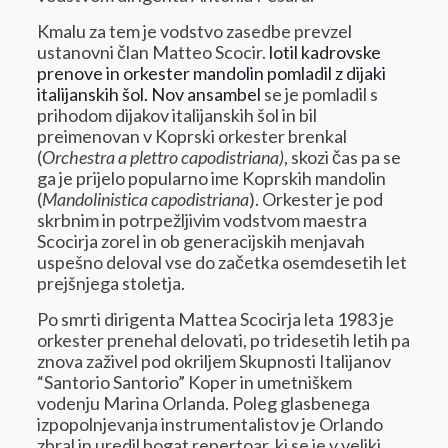
Kmalu za tem je vodstvo zasedbe prevzel
ustanovni član Matteo Scocir.
lotil kadrovske
prenove in orkester mandolin pomladil z dijaki
italijanskih šol. Nov ansambel
se je pomladil s
prihodom dijakov italijanskih šol in bil
preimenovan v Koprski orkester brenkal
(
Orchestra a plettro capodistriana)
, skozi čas pa se
ga je prijelo popularno ime Koprskih mandolin
(
Mandolinistica capodistriana
). Orkester je pod
skrbnim in potrpežljivim vodstvom maestra
Scocirja zorel in ob generacijskih menjavah
uspešno deloval vse do začetka osemdesetih let
prejšnjega stoletja.
Po smrti dirigenta Mattea Scocirja leta 1983 je
orkester prenehal delovati, po tridesetih letih pa
znova zaživel pod okriljem Skupnosti Italijanov
“Santorio Santorio” Koper in umetniškem
vodenju Marina Orlanda. Poleg glasbenega
izpopolnjevanja instrumentalistov je Orlando
zbral in uredil bogat repertoar, ki se je v veliki