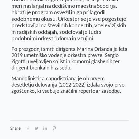
meri naslanjal na dediščino maestra Scocirja,
hkrati je program osvežil in ga prilagodil
sodobnemu okusu. Orkester se je vse pogosteje
predstavljal na številnih koncertih, v televizijskih
in radijskih oddajah, sodeloval je tudi s
podobnimi orkestri doma in v tujini.
Po prezgodnji smrti dirigenta Marina Orlanda je leta
2019 umetniško vodenje orkestra prevzel Sergio
Zigotti, uveljavljen solist in komorni glasbenik ter
dirigent brenkalnih zasedb.
Mandolinistica capodistriana je ob prvem
desetletju delovanja (2012-2022) izdala svojo prvo
zgoščenko, ki vsebuje značilni repertoar zasedbe.
Share