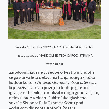
Sobota, 1. oktobra 2022, ob 19.00 v Gledališču Tartini
nastop zasedbe MANDOLINISTICA CAPODISTRIANA
Vstop prost
Zgodovina izvirne zasedbe orkestra mandolin
sega v prva leta delovanja Italijanskega krožka
ljudske kulture
Antonio Gramsci
v Kopru. Sestav,
ki je zaživel v prvih povojnih letih, je glasbo in
igranje na brenkala približal mnogo generacijam,
deloval pa je v okviru ljubiteljske glasbene
sekcije Skupnosti Italijanov v Kopru pod
vodstvom dirigenta Antonia Pesara.