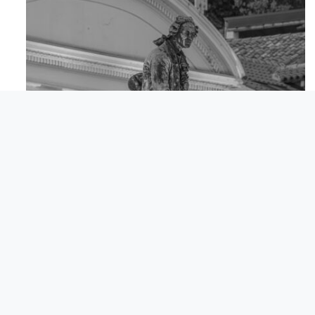
Apr 18
© Italijanska skupnost Giuseppe Tartini Piran.