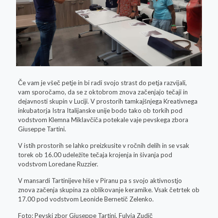
Če vam je všeč petje in bi radi svojo strast do petja razvijali,
vam sporočamo, da se z oktobrom znova začenjajo tečaji in
dejavnosti skupin v Luciji. V prostorih tamkajšnjega Kreativnega
inkubatorja Istra Italijanske unije bodo tako ob torkih pod
vodstvom Klemna Miklavčiča potekale vaje pevskega zbora
Giuseppe Tartini.
V istih prostorih se lahko preizkusite v ročnih delih in se vsak
torek ob 16.00 udeležite tečaja krojenja in šivanja pod
vodstvom Loredane Ruzzier.
V mansardi Tartinijeve hiše v Piranu pa s svojo aktivnostjo
znova začenja skupina za oblikovanje keramike. Vsak četrtek ob
17.00 pod vodstvom Leonide Bernetič Zelenko.
Foto: Pevski zbor Giuseppe Tartini, Fulvia Zudič