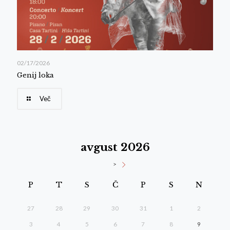
02/17/2026
Genij loka
Več
avgust 2026
>
P
T
S
Č
P
S
N
27
28
29
30
31
1
2
3
4
5
6
7
8
9