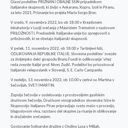
Giassi podelitev PRIZNANJ OBALNE SSIN pripadnikom
italijanske skupnosti, ki živijo v Ankaranu, Kopru, Izoli in Piranu,
za leto 2021. Priznanje bo prejela Maria Sorgo Brec.
V sredo, 9. novembra 2022, bo ob 18.00 v Kreativnem
inkubatorju v Luciji srečanja z Mauriziem Tremulom z naslovom
PRILOŽNOSTI. Predsednik Italijanske unije bo spregovoril o
priložnostih, ki se obetajo italijanski skupnosti.
V petek, 11. novembra 2022, ob 18.00 v Tartinijevi hiši,
ODLIKOVANJA REPUBLIKE ITALIJE. Slovesna podelitev ‘zvezde
za življenjsko delo’ gospodu Brunu Fondi in odlikovanje ‘vitez
reda zvezde Italije’ prof. Nives Zudič. Podelitvi bo prisostvoval
italijanski veleposlanik v Sloveniji, S. E. Carlo Campanile.
V nedeljo, 13. novembra 2022, ob 10.00 v cerkvi sv. Martina v
Sečovljah, SVETI MARTIN.
Župnija Sečovlje v sodelovanju s prostovoljnim gasilskim
društvom Sečovlje, Društvom vinogradnikov slovenske Istre in
Skupnostjo Italijanov Piran pripravljajo sveto mašo s procesijo,
blagoslovom vina, razstavo del skupine za risanje in oblikovanje
in družabnim srečanjem.
Gostovanje Solinarske družine z Ondino Lusa v Miljah.