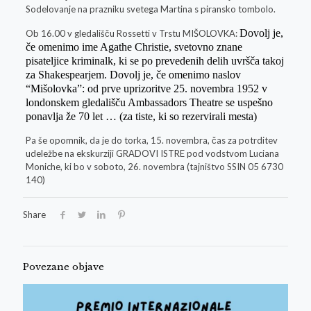
Sodelovanje na prazniku svetega Martina s piransko tombolo.
Dovolj je,
Ob 16.00 v gledališču Rossetti v Trstu MIŠOLOVKA:
če omenimo ime Agathe Christie, svetovno znane
pisateljice kriminalk, ki se po prevedenih delih uvršča takoj
za Shakespearjem. Dovolj je, če omenimo naslov
“Mišolovka”: od prve uprizoritve 25. novembra 1952 v
londonskem gledališču Ambassadors Theatre se uspešno
ponavlja že 70 let … (za tiste, ki so rezervirali mesta)
Pa še opomnik, da je do torka, 15. novembra, čas za potrditev
udeležbe na ekskurziji GRADOVI ISTRE pod vodstvom Luciana
Moniche, ki bo v soboto, 26. novembra (tajništvo SSIN 05 6730
140)
Share
Povezane objave