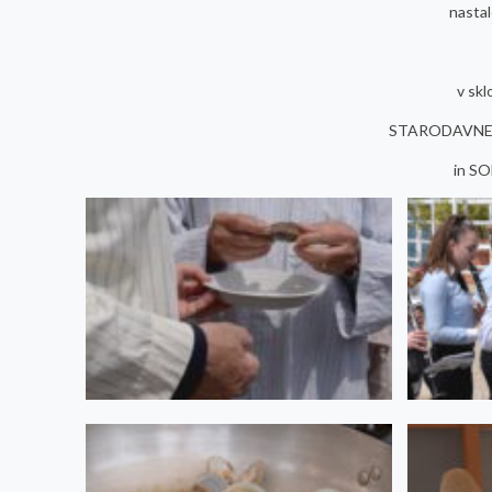
nastal
v skl
STARODAVNE 
in S