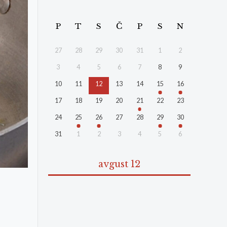
P
T
S
Č
P
S
N
27
28
29
30
31
1
2
3
4
5
6
7
8
9
10
11
12
13
14
15
16
17
18
19
20
21
22
23
24
25
26
27
28
29
30
31
1
2
3
4
5
6
avgust 12