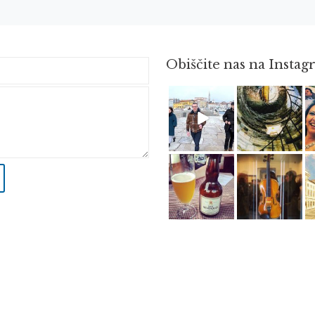
Obiščite nas na Insta
Feb 16
Avg 3
Jun 3
Apr 8