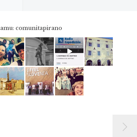
gramu: comunitapirano
Maj 23
Apr 18
Dec 14
Apr 3
Jun 12
Maj 2
Maj 15
Maj 3