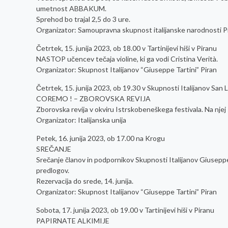
umetnost ABBAKUM.
Sprehod bo trajal 2,5 do 3 ure.
Organizator: Samoupravna skupnost italijanske narodnosti Pi
Četrtek, 15. junija 2023, ob 18.00 v Tartinijevi hiši v Piranu
NASTOP učencev tečaja violine, ki ga vodi Cristina Verità.
Organizator: Skupnost Italijanov “Giuseppe Tartini” Piran
Četrtek, 15. junija 2023, ob 19.30 v Skupnosti Italijanov San 
COREMO ! – ZBOROVSKA REVIJA
Zborovska revija v okviru Istrskobeneškega festivala. Na njej 
Organizator: Italijanska unija
Petek, 16. junija 2023, ob 17.00 na Krogu
SREČANJE
Srečanje članov in podpornikov Skupnosti Italijanov Giuseppe T
predlogov.
Rezervacija do srede, 14. junija.
Organizator: Skupnost Italijanov “Giuseppe Tartini” Piran
Sobota, 17. junija 2023, ob 19.00 v Tartinijevi hiši v Piranu
PAPIRNATE ALKIMIJE