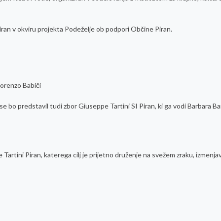
ran v okviru projekta Podeželje ob podpori Občine Piran.
Lorenzo Babiči
se bo predstavil tudi zbor Giuseppe Tartini SI Piran, ki ga vodi Barbara Ba
artini Piran, katerega cilj je prijetno druženje na svežem zraku, izmenjava