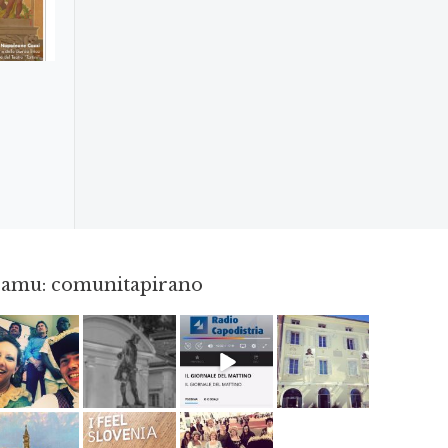
gramu: comunitapirano
Maj 23
Apr 18
Dec 14
Apr 3