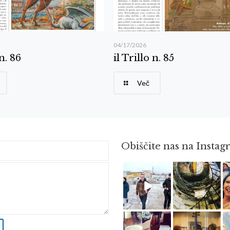
04/17/2026
 n. 86
il Trillo n. 85
Več
Obiščite nas na Insta
Feb 16
Avg 3