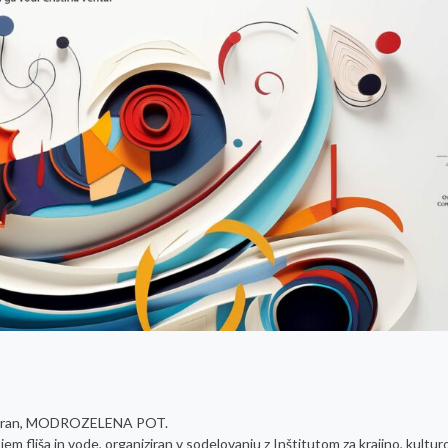
trg Piran, MODROZELENA POT.
em fliša in vode, organiziran v sodelovanju z Inštitutom za krajino, kulturo