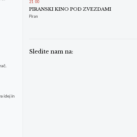
21
:
00
PIRANSKI KINO POD ZVEZDAMI
Piran
Sledite nam na:
rač.
 idej in