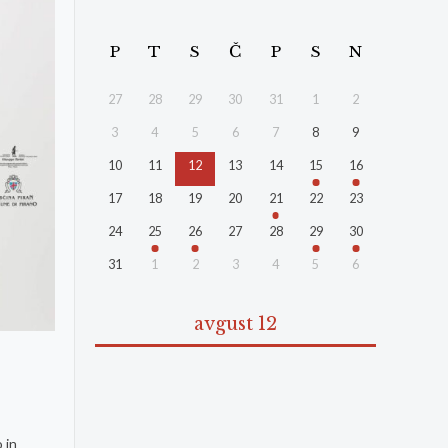
P
T
S
Č
P
S
N
27
28
29
30
31
1
2
3
4
5
6
7
8
9
10
11
12
13
14
15
16
17
18
19
20
21
22
23
24
25
26
27
28
29
30
31
1
2
3
4
5
6
avgust 12
 in