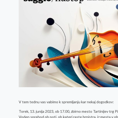
V tem tednu vas vabimo k spremljanju kar nekaj dogodkov:
Torek, 13. junija 2023, ob 17.00, zbirno mesto Tartinijev 
Voden sprehod ob poti, ob kateri raste brnistra, iz mesta v obj