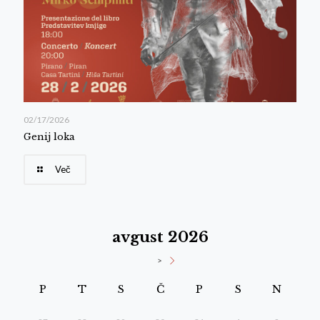
02/17/2026
Genij loka
Več
avgust 2026
>
P
T
S
Č
P
S
N