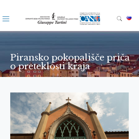
Piransko pokopališče priča
o preteklosti kraja