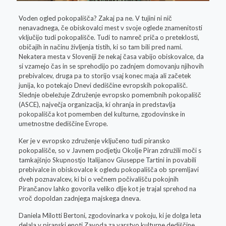
Voden ogled pokopališča? Zakaj pa ne. V tujini ni nič
nenavadnega, če obiskovalci mest v svoje oglede znamenitosti
vključijo tudi pokopališče. Tudi to namreč priča o preteklosti,
običajih in načinu življenja tistih, ki so tam bili pred nami.
Nekatera mesta v Sloveniji že nekaj časa vabijo obiskovalce, da
si vzamejo čas in se sprehodijo po zadnjem domovanju njihovih
prebivalcev, druga pa to storijo vsaj konec maja ali začetek
junija, ko potekajo Dnevi dediščine evropskih pokopališč.
Slednje obeležuje Združenje evropsko pomembnih pokopališč
(ASCE), največja organizacija, ki ohranja in predstavlja
pokopališča kot pomemben del kulturne, zgodovinske in
umetnostne dediščine Evrope.
Ker je v evropsko združenje vključeno tudi piransko
pokopališče, so v Javnem podjetju Okolje Piran združili moči s
tamkajšnjo Skupnostjo Italijanov Giuseppe Tartini in povabili
prebivalce in obiskovalce k ogledu pokopališča ob spremljavi
dveh poznavalcev, ki bi o večnem počivališču pokojnih
Pirančanov lahko govorila veliko dlje kot je trajal sprehod na
vroč dopoldan zadnjega majskega dneva.
Daniela Milotti Bertoni, zgodovinarka v pokoju, ki je dolga leta
delala v piranski enoti Zavoda za varstvo kulturne dediščine