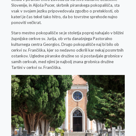
Slovenije, in Aljoša Pucer, skrbnik piranskega pokopališča, sta
vsak v svojem jeziku pripovedovala zgodbo o preteklosti, ob
kateri je čas tekel tako hitro, da bo tovrstne sprehode nujno
ponoviti večkrat.
Staro mestno pokopališče se je stoletja poprej nahajalo v bližini
župnijske cerkve sv. Jurija, ob vrtu današnjega Pastoralno
kulturnega centra Georgios. Drugo pokopališče naj bi bilo ob
cerkvi sv. Frančiška, kjer so nedavno odkrili kar nekaj posmrtnih
ostankov. Ugledne piranske družine so si postavljale grobnice v
samih cerkvah, med njimi je najbolj znana grobnica družine
Tartini v cerkvi sv. Frančiška.