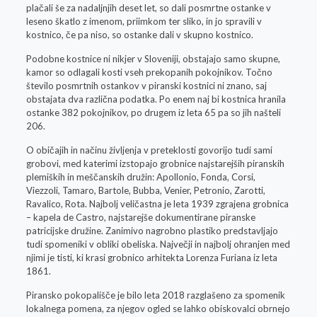
plačali še za nadaljnjih deset let, so dali posmrtne ostanke v
leseno škatlo z imenom, priimkom ter sliko, in jo spravili v
kostnico, če pa niso, so ostanke dali v skupno kostnico.
Podobne kostnice ni nikjer v Sloveniji, obstajajo samo skupne,
kamor so odlagali kosti vseh prekopanih pokojnikov. Točno
število posmrtnih ostankov v piranski kostnici ni znano, saj
obstajata dva različna podatka. Po enem naj bi kostnica hranila
ostanke 382 pokojnikov, po drugem iz leta 65 pa so jih našteli
206.
O običajih in načinu življenja v preteklosti govorijo tudi sami
grobovi, med katerimi izstopajo grobnice najstarejših piranskih
plemiških in meščanskih družin: Apollonio, Fonda, Corsi,
Viezzoli, Tamaro, Bartole, Bubba, Venier, Petronio, Zarotti,
Ravalico, Rota. Najbolj veličastna je leta 1939 zgrajena grobnica
– kapela de Castro, najstarejše dokumentirane piranske
patricijske družine. Zanimivo nagrobno plastiko predstavljajo
tudi spomeniki v obliki obeliska. Največji in najbolj ohranjen med
njimi je tisti, ki krasi grobnico arhitekta Lorenza Furiana iz leta
1861.
Piransko pokopališče je bilo leta 2018 razglašeno za spomenik
lokalnega pomena, za njegov ogled se lahko obiskovalci obrnejo