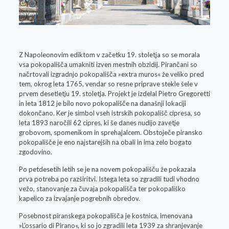
Z Napoleonovim ediktom v začetku 19. stoletja so se morala
vsa pokopališča umakniti izven mestnih obzidij. Pirančani so
načrtovali izgradnjo pokopališča »extra muros« že veliko pred
tem, okrog leta 1765, vendar so resne priprave stekle šele v
prvem desetletju 19. stoletja. Projekt je izdelal Pietro Gregoretti
in leta 1812 je bilo novo pokopališče na današnji lokaciji
dokončano. Ker je simbol vseh istrskih pokopališč cipresa, so
leta 1893 naročili 62 cipres, ki še danes nudijo zavetje
grobovom, spomenikom in sprehajalcem. Obstoječe piransko
pokopališče je eno najstarejših na obali in ima zelo bogato
zgodovino.
Po petdesetih letih se je na novem pokopališču že pokazala
prva potreba po razširitvi. Istega leta so zgradili tudi vhodno
vežo, stanovanje za čuvaja pokopališča ter pokopališko
kapelico za izvajanje pogrebnih obredov.
Posebnost piranskega pokopališča je kostnica, imenovana
»L’ossario di Pirano«, ki so jo zgradili leta 1939 za shranjevanje