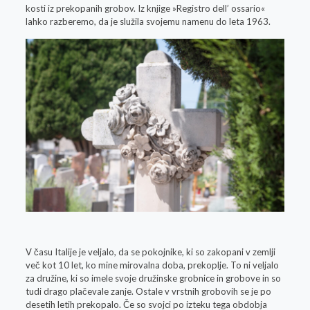
kosti iz prekopanih grobov. Iz knjige »Registro dell’ ossario«
lahko razberemo, da je služila svojemu namenu do leta 1963.
V času Italije je veljalo, da se pokojnike, ki so zakopani v zemlji
več kot 10 let, ko mine mirovalna doba, prekoplje. To ni veljalo
za družine, ki so imele svoje družinske grobnice in grobove in so
tudi drago plačevale zanje. Ostale v vrstnih grobovih se je po
desetih letih prekopalo. Če so svojci po izteku tega obdobja