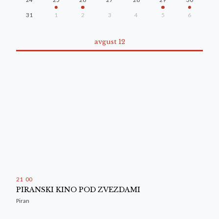
31
1
2
3
4
5
6
avgust 12
21
00
PIRANSKI KINO POD ZVEZDAMI
Piran