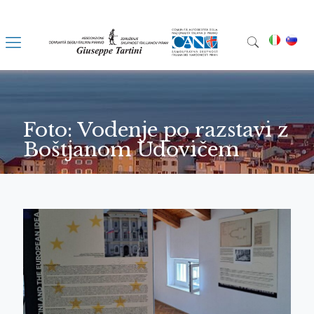
Foto: Vodenje po razstavi z
Boštjanom Udovičem