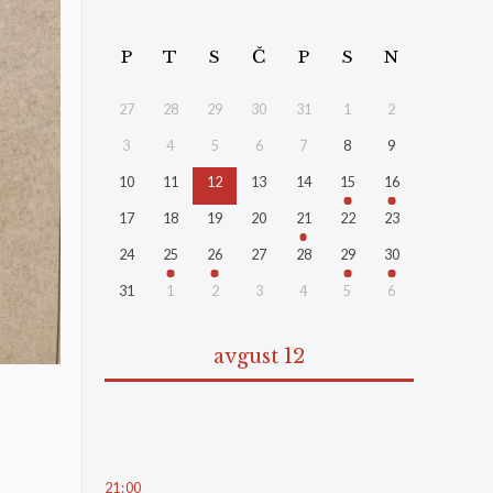
P
T
S
Č
P
S
N
27
28
29
30
31
1
2
3
4
5
6
7
8
9
10
11
12
13
14
15
16
17
18
19
20
21
22
23
24
25
26
27
28
29
30
31
1
2
3
4
5
6
avgust 12
21
:
00