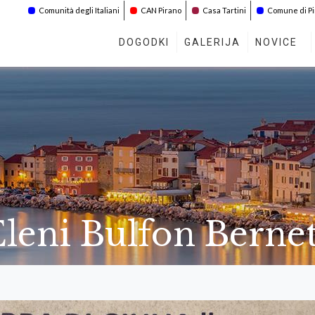
Comunità degli Italiani
CAN Pirano
Casa Tartini
Comune di P
DOGODKI
GALERIJA
NOVICE
leni Bulfon Bernet