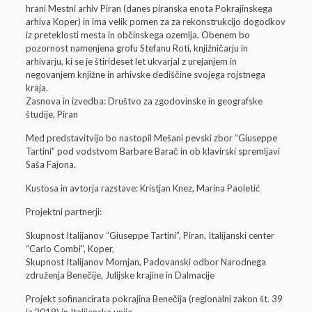
hrani Mestni arhiv Piran (danes piranska enota Pokrajinskega
arhiva Koper) in ima velik pomen za za rekonstrukcijo dogodkov
iz preteklosti mesta in občinskega ozemlja. Obenem bo
pozornost namenjena grofu Stefanu Roti, knjižničarju in
arhivarju, ki se je štirideset let ukvarjal z urejanjem in
negovanjem knjižne in arhivske dediščine svojega rojstnega
kraja.
Zasnova in izvedba: Društvo za zgodovinske in geografske
študije, Piran
Med predstavitvijo bo nastopil Mešani pevski zbor “Giuseppe
Tartini” pod vodstvom Barbare Barač in ob klavirski spremljavi
Saša Fajona.
Kustosa in avtorja razstave: Kristjan Knez, Marina Paoletić
Projektni partnerji:
Skupnost Italijanov “Giuseppe Tartini”, Piran, Italijanski center
“Carlo Combi”, Koper,
Skupnost Italijanov Momjan, Padovanski odbor Narodnega
združenja Benečije, Julijske krajine in Dalmacije
Projekt sofinancirata pokrajina Benečija (regionalni zakon št. 39
iz 2019) in Italijanska unija.