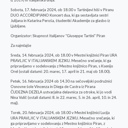
Sobota, 17. februarja 2024, ob 18.00 v Tartinijevi hiši v Piranu
DUO ACCORDIPIANO Koncert dua, ki ga sestavljata sestri
Julijana in Katarina Peroša, študentki Akademije za glasbo iz
Ljubljane.
Organizator: Skupnost Italijanov “Giuseppe Tartini” Piran
Za najmlajše
Sreda, 14. februarja 2024, ob 18.00 v Mestni knjižnici Piran URA
PRAVLJIC V ITALIJANSKEM JEZIKU. Mesečno srečanje, ki ga
pripravljamo v sodelovanju z Mestno knjižnico Piran, s Ksenijo
Orel (ostali datumi: 20. marec, 17. april in 21. maj ob 18.00).
Petek, 16. februarja 2024 ob 14.30 na sečoveljski podružnici
Osnovne šole Vincenza in Diega de Castra iz Pirana
ČUDEŽNA DEŽELA ustvarjalna delavnica za otroke, ki jo vodi
Nina Vulič (ostali datumi: 8. in 22. marec, 5. in 26. april, 10. in 24.
maj).
Torek, 20. februarja 2024, ob 18.00 v Mestni knjižnici Lucija
URA PRAVLJIC V ITALIJANSKEM JEZIKU. Mesečno srečanje, ki
ga pripravljamo v sodelovanju z Mestno knjižnico Piran, z