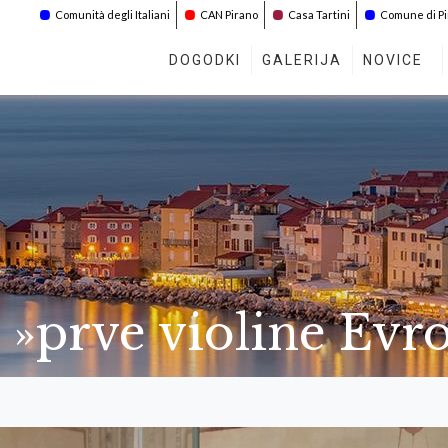
Comunità degli Italiani
CAN Pirano
Casa Tartini
Comune di P
DOGODKI
GALERIJA
NOVICE
»prve violine Evr