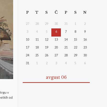
P
T
S
Č
P
S
N
27
28
29
30
31
1
2
3
4
5
6
7
8
9
10
11
12
13
14
15
16
17
18
19
20
21
22
23
24
25
26
27
28
29
30
31
1
2
3
4
5
6
avgust 06
 trgu v
petkih od