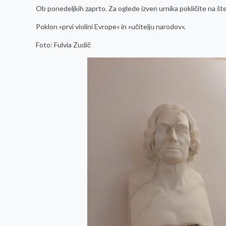
Ob ponedeljkih zaprto. Za oglede izven urnika pokličite na š
Poklon »prvi violini Evrope« in »učitelju narodov«.
Foto: Fulvia Zudič