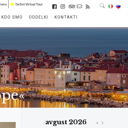
irano
Tartini Virtual Tour
KDO SMO
ODDELKI
KONTAKTI
ope«
avgust 2026
>