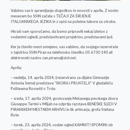
Vabimo vas k spremljanju dogodkov in novosti v aprilu. Z novim
mesecem bo SSIN začela s TEČAJI ZA ŠIRJENJE
ITALIJANSKEGA JEZIKA in z vpisi na poletne tabore za otroke.
Hkrati vam sporočamo, da bomo pripravili nekaj izletov z
vodenimi ogledi, predstavitvami projektov, predstavami ipd.
Ker je število mest omejeno, vas vabimo, da svojega rezervirate
v tajništvu SSIN Piran na telefonsko številko 05 6730 140 ali
elektronski naslov
can.pirano@siol.net
.
Aprila:
– nedelja, 14. aprila 2024, (rezervirano za dijake Gimnazije
Antonia Seme) predstava “SKORAJ PRIJATELJI” V gledališču
Politeama Rossetti v Trstu
– sreda, 17. aprila 2024, gostovanje Mešanega pevskega zbora
Giuseppe Tartini v Miljah na odprtju razstave BENEŠKE SLEDI V
PIRANSKEM MESTNEM ARHIVU in lik arhivarja, grofa Stefana
Rote
– torek, 23. aprila 2024, voden ogled KAMNITI SPOMINI ob