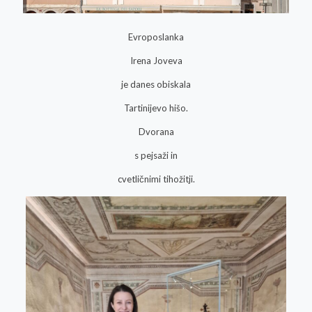
Evroposlanka
Irena Joveva
je danes obiskala
Tartinijevo hišo.
Dvorana
s pejsaži in
cvetličnimi tihožitji.