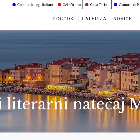
Comunità degli Italiani
CAN Pirano
Casa Tartini
Comune di P
DOGODKI
GALERIJA
NOVICE
literarni natečaj Ma