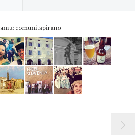
gramu: comunitapirano
Maj 23
Apr 3
Apr 18
Jun 3
Jun 12
Maj 2
Maj 15
Maj 3