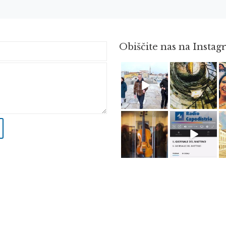
Obiščite nas na Insta
Feb 16
Avg 3
Apr 8
Dec 14