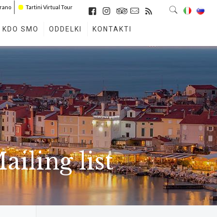
irano
Tartini Virtual Tour
KDO SMO
ODDELKI
KONTAKTI
iling list