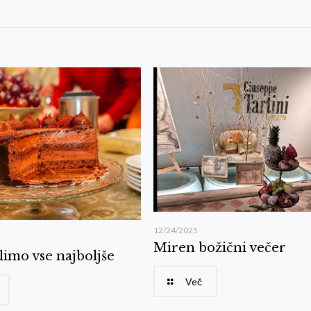
12/24/2025
Miren božični večer
imo vse najboljše
Več