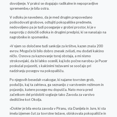
dovoljenje. V praksi se dogajajo radikalne in nepopravljive
spremembe,« je bila ostra.
V odloku je navedeno, da je med drugim prepovedano
poškodovati grobove, odtujiti pokopališke predmete,
nedovoljeno pa je tudi poseganje v grobni prostor, ki je v
nasprotju z določili odloka in drugimi predpisi, ki se nanašajo na
nagrobnike in spomenike.
»V njem so določene tudi sankcije za kršitve, kazen znaša 200
evrov. Mogoče bi bilo dobro znesek zvišati, mu dodati kakšno
ničlo. Osnova za kaznovanje torej obstaja, a mi nismo
strokovnjaki, da bi lahko ocenili, kaj kdo počne narobe,« je Pucer
poskušal pojasniti, s kakšnimi težavami se soočajo pri
nadziranju posegov na pokopališču.
Po njegovih besedah vsakogar, ki najame tovrsten grob,
podučijo, kaj ta zahteva, ga seznanijo z varstvenim režimom in
pojasnijo, katere posege mu dopušča. Nato mora pred
začetkom del pridobiti soglasje tako Zavoda za varstvo
dediščine kot Okolja.
»Dokler je bila enota zavoda v Piranu, sta Danijela in Jure, ki sta
imela izjemen čut za tovrstne težave, obiskovala pokopališče in