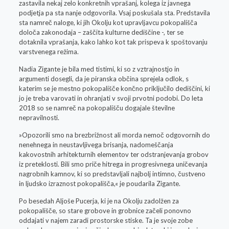
zastavila nekaj zelo konkretnih vprašanj, kolega iz javnega
podjetja pa sta nanje odgovorila. Vsaj poskušala sta. Predstavila
sta namreč naloge, ki jih Okolju kot upravljavcu pokopališča
določa zakonodaja – zaščita kulturne dediščine -, ter se
dotaknila vprašanja, kako lahko kot tak prispeva k spoštovanju
varstvenega režima.
Nadia Zigante je bila med tistimi, ki so z vztrajnostjo in
argumenti dosegli, da je piranska občina sprejela odlok, s
katerim se je mestno pokopališče končno priključilo dediščini, ki
jo je treba varovati in ohranjati v svoji prvotni podobi. Do leta
2018 so se namreč na pokopališču dogajale številne
nepravilnosti.
»Opozorili smo na brezbrižnost ali morda nemoč odgovornih do
nenehnega in neustavljivega brisanja, nadomeščanja
kakovostnih arhitekturnih elementov ter odstranjevanja grobov
iz preteklosti. Bili smo priče hitrega in progresivnega uničevanja
nagrobnih kamnov, ki so predstavljali najbolj intimno, čustveno
in ljudsko izraznost pokopališča,« je poudarila Zigante.
Po besedah Aljoše Pucerja, ki je na Okolju zadolžen za
pokopališče, so stare grobove in grobnice začeli ponovno
oddajati v najem zaradi prostorske stiske. Ta je svoje zobe