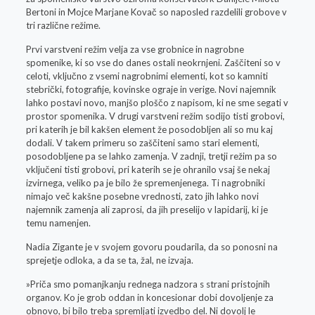
Bertoni in Mojce Marjane Kovač so naposled razdelili grobove v
tri različne režime.
Prvi varstveni režim velja za vse grobnice in nagrobne
spomenike, ki so vse do danes ostali neokrnjeni. Zaščiteni so v
celoti, vključno z vsemi nagrobnimi elementi, kot so kamniti
stebrički, fotografije, kovinske ograje in verige. Novi najemnik
lahko postavi novo, manjšo ploščo z napisom, ki ne sme segati v
prostor spomenika. V drugi varstveni režim sodijo tisti grobovi,
pri katerih je bil kakšen element že posodobljen ali so mu kaj
dodali. V takem primeru so zaščiteni samo stari elementi,
posodobljene pa se lahko zamenja. V zadnji, tretji režim pa so
vključeni tisti grobovi, pri katerih se je ohranilo vsaj še nekaj
izvirnega, veliko pa je bilo že spremenjenega. Ti nagrobniki
nimajo več kakšne posebne vrednosti, zato jih lahko novi
najemnik zamenja ali zaprosi, da jih preselijo v lapidarij, ki je
temu namenjen.
Nadia Zigante je v svojem govoru poudarila, da so ponosni na
sprejetje odloka, a da se ta, žal, ne izvaja.
»Priča smo pomanjkanju rednega nadzora s strani pristojnih
organov. Ko je grob oddan in koncesionar dobi dovoljenje za
obnovo, bi bilo treba spremljati izvedbo del. Ni dovolj le