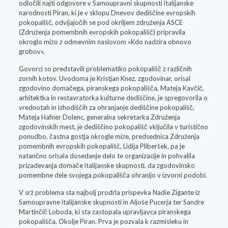
odločili najti odgovore v Samoupravni skupnosti italijanske
narodnosti Piran, ki je v sklopu Dnevov dediščine evropskih
pokopališč, odvijajočih se pod okriljem združenja ASCE
(Združenja pomembnih evropskih pokopališč) pripravila
okroglo mizo z odmevnim naslovom »Kdo nadzira obnovo
grobov«.
Govorci so predstavili problematiko pokopališč z različnih
zornih kotov. Uvodoma je Kristjan Knez, zgodovinar, orisal
zgodovino domačega, piranskega pokopališča, Mateja Kavčič,
arhitektka in restavratorka kulturne dediščine, je spregovorila o
vrednotah in izhodiščih za ohranjanje dediščine pokopališč,
Mateja Hafner Dolenc, generalna sekretarka Združenja
zgodovinskih mest, je dediščino pokopališč vključila v turistično
ponudbo, častna gostja okrogle mize, predsednica Združenja
pomembnih evropskih pokopališč, Lidija Pliberšek, pa je
natančno orisala dosedanje delo te organizacije in pohvalila
prizadevanja domače italijanske skupnosti, da zgodovinsko
pomembne dele svojega pokopališča ohranijo v izvorni podobi.
V srž problema sta najbolj prodrla prispevka Nadie Zigante iz
Samoupravne italijanske skupnosti in Aljoše Pucerja ter Sandre
Martinčič Loboda, ki sta zastopala upravljavca piranskega
pokopališča, Okolje Piran. Prva je pozvala k razmisleku in