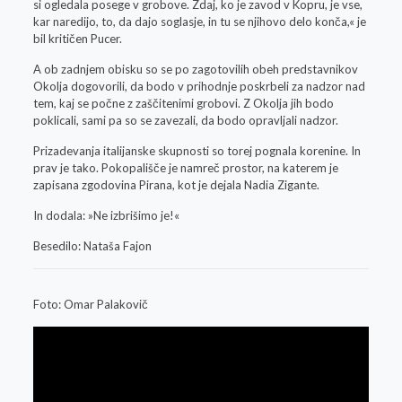
si ogledala posege v grobove. Zdaj, ko je zavod v Kopru, je vse,
kar naredijo, to, da dajo soglasje, in tu se njihovo delo konča,« je
bil kritičen Pucer.
A ob zadnjem obisku so se po zagotovilih obeh predstavnikov
Okolja dogovorili, da bodo v prihodnje poskrbeli za nadzor nad
tem, kaj se počne z zaščitenimi grobovi. Z Okolja jih bodo
poklicali, sami pa so se zavezali, da bodo opravljali nadzor.
Prizadevanja italijanske skupnosti so torej pognala korenine. In
prav je tako. Pokopališče je namreč prostor, na katerem je
zapisana zgodovina Pirana, kot je dejala Nadia Zigante.
In dodala: »Ne izbrišimo je!«
Besedilo: Nataša Fajon
Foto: Omar Palakovič