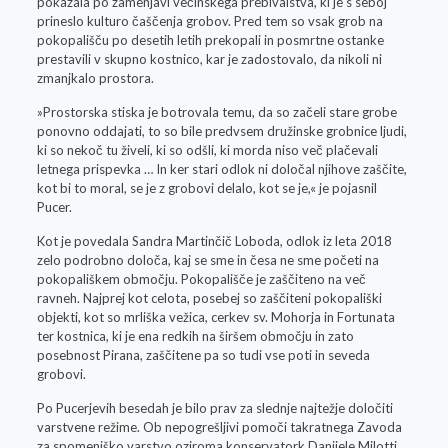
pokazala po zamenjavi večinskega prebivalstva, ki je s seboj
prineslo kulturo čaščenja grobov. Pred tem so vsak grob na
pokopališču po desetih letih prekopali in posmrtne ostanke
prestavili v skupno kostnico, kar je zadostovalo, da nikoli ni
zmanjkalo prostora.
»Prostorska stiska je botrovala temu, da so začeli stare grobe
ponovno oddajati, to so bile predvsem družinske grobnice ljudi,
ki so nekoč tu živeli, ki so odšli, ki morda niso več plačevali
letnega prispevka … In ker stari odlok ni določal njihove zaščite,
kot bi to moral, se je z grobovi delalo, kot se je,« je pojasnil
Pucer.
Kot je povedala Sandra Martinčič Loboda, odlok iz leta 2018
zelo podrobno določa, kaj se sme in česa ne sme početi na
pokopališkem območju. Pokopališče je zaščiteno na več
ravneh. Najprej kot celota, posebej so zaščiteni pokopališki
objekti, kot so mrliška vežica, cerkev sv. Mohorja in Fortunata
ter kostnica, ki je ena redkih na širšem območju in zato
posebnost Pirana, zaščitene pa so tudi vse poti in seveda
grobovi.
Po Pucerjevih besedah je bilo prav za slednje najtežje določiti
varstvene režime. Ob nepogrešljivi pomoči takratnega Zavoda
za spomeniško varstvo oziroma konservatork Danijele Milotti