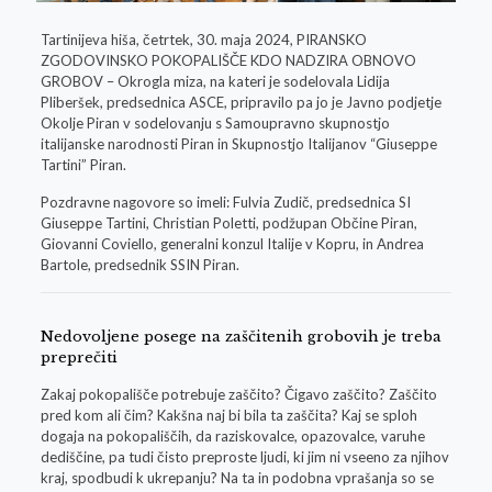
Tartinijeva hiša, četrtek, 30. maja 2024, PIRANSKO
ZGODOVINSKO POKOPALIŠČE KDO NADZIRA OBNOVO
GROBOV – Okrogla miza, na kateri je sodelovala Lidija
Pliberšek, predsednica ASCE, pripravilo pa jo je Javno podjetje
Okolje Piran v sodelovanju s Samoupravno skupnostjo
italijanske narodnosti Piran in Skupnostjo Italijanov “Giuseppe
Tartini” Piran.
Pozdravne nagovore so imeli: Fulvia Zudič, predsednica SI
Giuseppe Tartini, Christian Poletti, podžupan Občine Piran,
Giovanni Coviello, generalni konzul Italije v Kopru, in Andrea
Bartole, predsednik SSIN Piran.
Nedovoljene posege na zaščitenih grobovih je treba
preprečiti
Zakaj pokopališče potrebuje zaščito? Čigavo zaščito? Zaščito
pred kom ali čim? Kakšna naj bi bila ta zaščita? Kaj se sploh
dogaja na pokopališčih, da raziskovalce, opazovalce, varuhe
dediščine, pa tudi čisto preproste ljudi, ki jim ni vseeno za njihov
kraj, spodbudi k ukrepanju? Na ta in podobna vprašanja so se