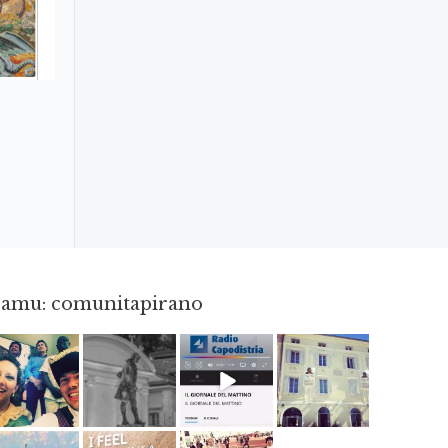
gramu: comunitapirano
Maj 23
Apr 18
Dec 14
Apr 3