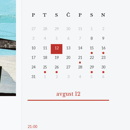
P
T
S
Č
P
S
N
27
28
29
30
31
1
2
3
4
5
6
7
8
9
10
11
12
13
14
15
16
17
18
19
20
21
22
23
24
25
26
27
28
29
30
31
1
2
3
4
5
6
avgust 12
21
:
00