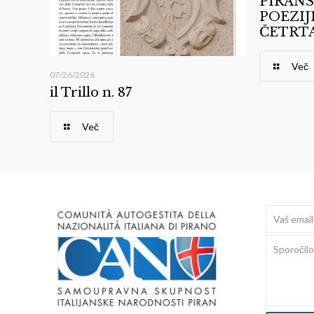
PIRANS
POEZIJ
ČETRTA
Več
07/26/2026
il Trillo n. 87
Več