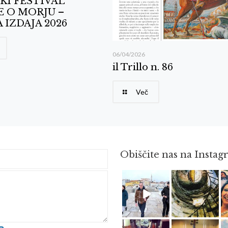
KI FESTIVAL
E O MORJU –
 IZDAJA 2026
06/04/2026
il Trillo n. 86
Več
Obiščite nas na Insta
Feb 16
Avg 3