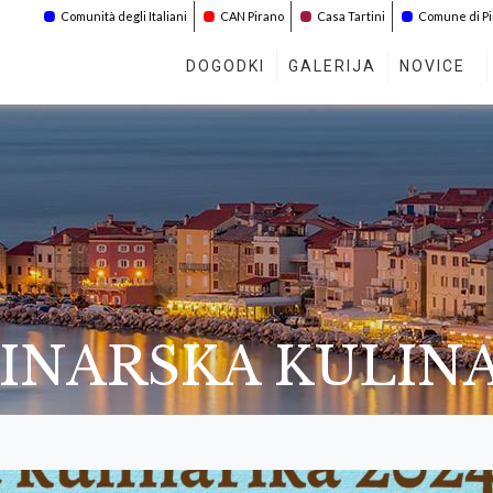
Comunità degli Italiani
CAN Pirano
Casa Tartini
Comune di P
DOGODKI
GALERIJA
NOVICE
LINARSKA KULIN