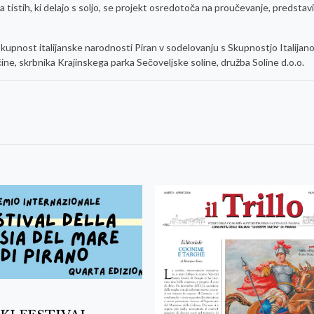
a tistih, ki delajo s soljo, se projekt osredotoča na proučevanje, predstavi
pnost italijanske narodnosti Piran v sodelovanju s Skupnostjo Italijan
ne, skrbnika Krajinskega parka Sečoveljske soline, družba Soline d.o.o.