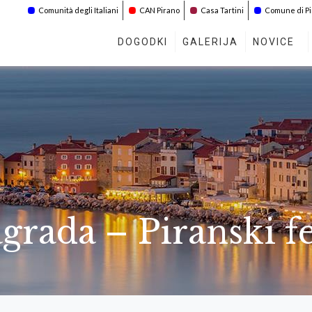
Comunità degli Italiani
CAN Pirano
Casa Tartini
Comune di P
DOGODKI
GALERIJA
NOVICE
ada – Piranski fes