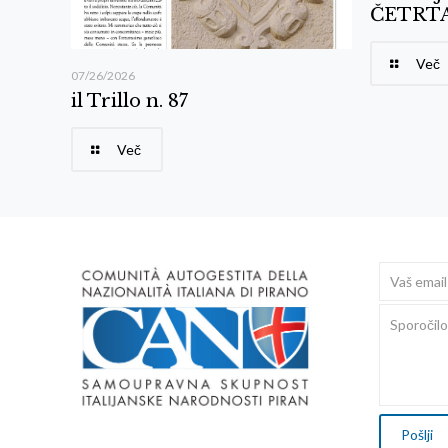
ČETRTA
Več
07/26/2026
il Trillo n. 87
Več