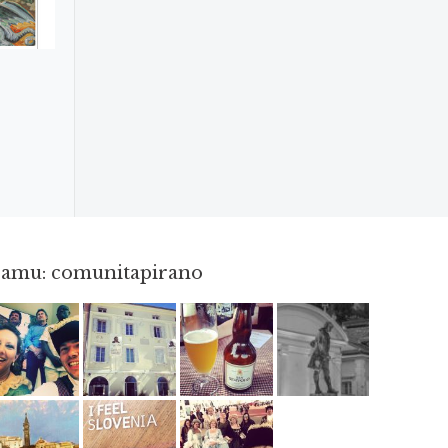
gramu: comunitapirano
Maj 23
Apr 3
Jun 3
Apr 18