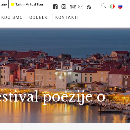
irano
Tartini Virtual Tour
KDO SMO
ODDELKI
KONTAKTI
tival poezije o