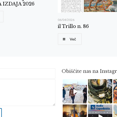
 IZDAJA 2026
06/04/2026
il Trillo n. 86
Več
Obiščite nas na Insta
Feb 16
Avg 3