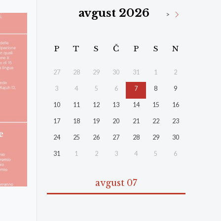
avgust 2026
>
P
T
S
Č
P
S
N
27
28
29
30
31
1
2
3
4
5
6
7
8
9
10
11
12
13
14
15
16
17
18
19
20
21
22
23
24
25
26
27
28
29
30
31
1
2
3
4
5
6
avgust 07