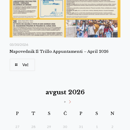
03/30/2026
Napovednik Il Trillo Appuntamenti – April 2026
Več
avgust 2026
>
P
T
S
Č
P
S
N
27
28
29
30
31
1
2