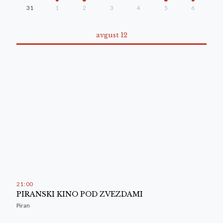
31
1
2
3
4
5
6
avgust 12
21
:
00
PIRANSKI KINO POD ZVEZDAMI
Piran