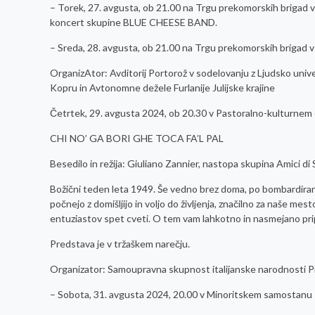
– Torek, 27. avgusta, ob 21.00 na Trgu prekomorskih brig
koncert skupine BLUE CHEESE BAND.
– Sreda, 28. avgusta, ob 21.00 na Trgu prekomorskih bri
OrganizAtor: Avditorij Portorož v sodelovanju z Ljudsko unive
Kopru in Avtonomne dežele Furlanije Julijske krajine
Četrtek, 29. avgusta 2024, ob 20.30 v Pastoralno-kulturnem
CHI NO’ GA BORI GHE TOCA FA’L PAL
Besedilo in režija: Giuliano Zannier, nastopa skupina Amici d
Božični teden leta 1949. Še vedno brez doma, po bombardiranj
počnejo z domišljijo in voljo do življenja, značilno za naše m
entuziastov spet cveti. O tem vam lahkotno in nasmejano pri
Predstava je v tržaškem narečju.
Organizator: Samoupravna skupnost italijanske narodnosti P
– Sobota, 31. avgusta 2024, 20.00 v Minoritskem samostanu 