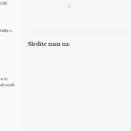
0.00
/
alije v
Sledite nam na:
 a to
adi novih