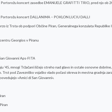
ad v Portorožu koncert zasedbe EMANUELE GRAFITTI TRIO, pred njo ob 2
gad v Portorožu koncert DALLANIMA – POKLON LUCIU DALLI
rzo iz Trsta ob podpori Občine Piran, Generalnega konzulata Republike It
 centru Georgios v Piranu
i San Giovanni Aps-FITA
u ’45, mnogi Tržačani iščejo streho nad glavo in ostale osnovne dobrine,
esto. Trst pod Zavezniško vojaško vlado počasi okreva in mestna gradnja zar
povedujejo »Amici di San Giovanni«.
iran
Piran