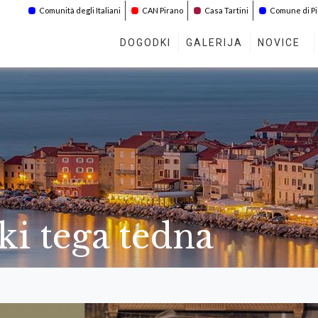
Comunità degli Italiani
CAN Pirano
Casa Tartini
Comune di P
DOGODKI
GALERIJA
NOVICE
ki tega tedna