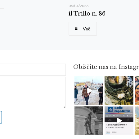
06/04/2026
il Trillo n. 86
Več
Obiščite nas na Insta
Feb 16
Avg 3
Apr 18
Dec 14