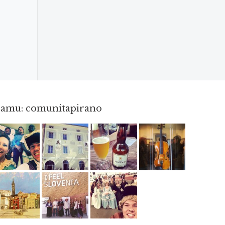
gramu: comunitapirano
Maj 23
Apr 3
Jun 3
Apr 8
Jun 12
Maj 2
Maj 15
Maj 3