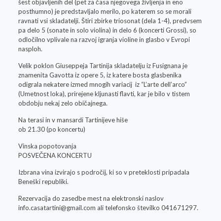
šest objavljenih del (pet za časa njegovega življenja in eno
posthumno) je predstavljalo merilo, po katerem so se morali
ravnati vsi skladatelji. Štiri zbirke triosonat (dela 1-4), predvsem
pa delo 5 (sonate in solo violina) in delo 6 (koncerti Grossi), so
odločilno vplivale na razvoj igranja violine in glasbo v Evropi
nasploh.
Velik poklon Giuseppeja Tartinija skladatelju iz Fusignana je
znamenita Gavotta iz opere 5, iz katere bosta glasbenika
odigrala nekatere izmed mnogih variacij iz “L’arte dell’arco”
(Umetnost loka), prirejene kljunasti flavti, kar je bilo v tistem
obdobju nekaj zelo običajnega.
Na terasi in v mansardi Tartinijeve hiše
ob 21.30 (po koncertu)
Vinska popotovanja
POSVEČENA KONCERTU
Izbrana vina izvirajo s področij, ki so v preteklosti pripadala
Beneški republiki.
Rezervacija do zasedbe mest na elektronski naslov
info.casatartini@gmail.com
ali telefonsko številko 041671297.