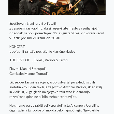
Spoštovani člani, dragi prijatelji,
z veseljem vas vabimo, da si rezervirate mesto za prihajajoči
dogodek, ki bo v ponedeljek, 12. avgusta 2024, v dvorani vedut
v Tartinijevi hiši v Piranu, ob 20.30
KONCERT
s pojasnili za lažje poslušanje klasične glasbe
THE BEST OF … Corelli, Vivaldi & Tartini
Flavta: Manuel Staropoli
Čembalo: Manuel Tomadin
Giuseppe Tartini je svojo glasbo ustvarjal po zgledu svojih
sodobnikov. Eden takih je zagotovo Antonio Vivaldi, skladatelj
in violinist, ki ga glede na njegovo takratno in današnjo
razvpitost sploh ne bi bilo treba predstavljati.
Ne smemo pa pozabiti velikega violinista Arcangela Corellija,
čigar vpliv v Evropi je bil morda celo najmočnejši. Njegovih le