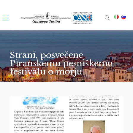
Strani, posvečene
Piranskemu pesniškemu
festivalu o morju