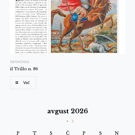
06/04/2026
il Trillo n. 86
Več
avgust 2026
>
P
T
S
Č
P
S
N