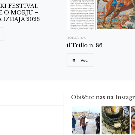
KI FESTIVAL
E O MORJU –
 IZDAJA 2026
06/04/2026
il Trillo n. 86
Več
Obiščite nas na Insta
Feb 16
Avg 3