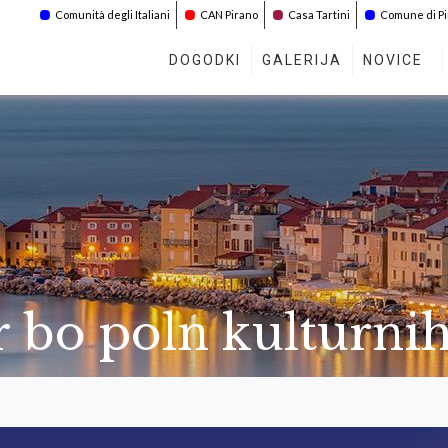
Comunità degli Italiani
CAN Pirano
Casa Tartini
Comune di P
DOGODKI
GALERIJA
NOVICE
 bo poln kulturni