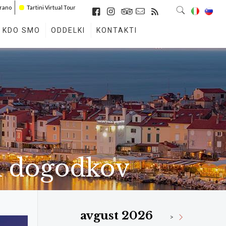
irano
Tartini Virtual Tour
KDO SMO
ODDELKI
KONTAKTI
h dogodkov
avgust 2026
>