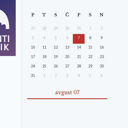
P
T
S
Č
P
S
N
27
28
29
30
31
1
2
3
4
5
6
7
8
9
10
11
12
13
14
15
16
17
18
19
20
21
22
23
24
25
26
27
28
29
30
31
1
2
3
4
5
6
avgust 07