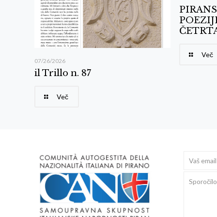
PIRANS
POEZIJ
ČETRTA
Več
07/26/2026
il Trillo n. 87
Več