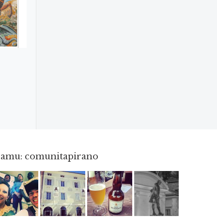
gramu: comunitapirano
Maj 23
Apr 3
Jun 3
Apr 18