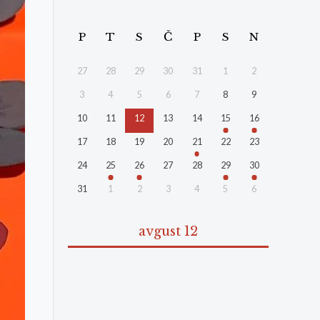
P
T
S
Č
P
S
N
27
28
29
30
31
1
2
3
4
5
6
7
8
9
10
11
12
13
14
15
16
17
18
19
20
21
22
23
24
25
26
27
28
29
30
31
1
2
3
4
5
6
avgust 12