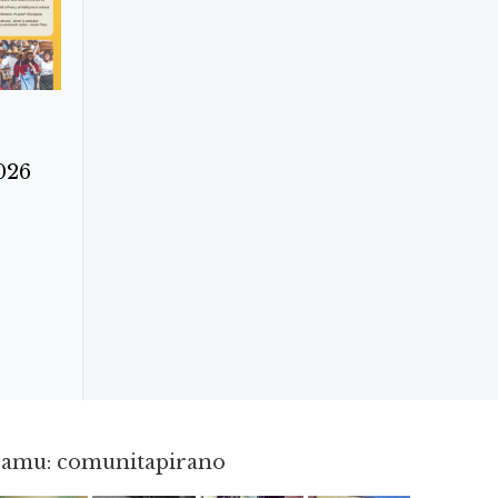
026
gramu: comunitapirano