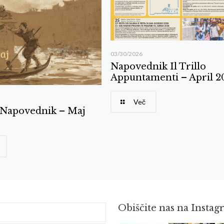
03/30/2026
Napovednik Il Trillo
Appuntamenti – April 2
Več
o Napovednik – Maj
Obiščite nas na Insta