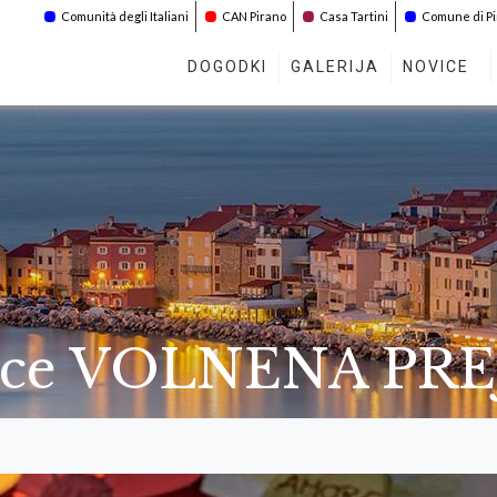
Comunità degli Italiani
CAN Pirano
Casa Tartini
Comune di P
DOGODKI
GALERIJA
NOVICE
nice VOLNENA PRE