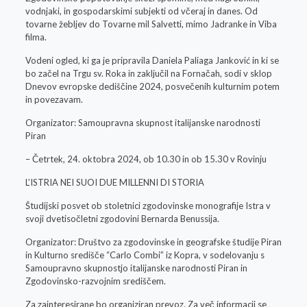
vodnjaki, in gospodarskimi subjekti od včeraj in danes. Od
tovarne žebljev do Tovarne mil Salvetti, mimo Jadranke in Viba
filma.
Vodeni ogled, ki ga je pripravila Daniela Paliaga Janković in ki se
bo začel na Trgu sv. Roka in zaključil na Fornačah, sodi v sklop
Dnevov evropske dediščine 2024, posvečenih kulturnim potem
in povezavam.
Organizator: Samoupravna skupnost italijanske narodnosti
Piran
– Četrtek, 24. oktobra 2024, ob 10.30 in ob 15.30 v Rovinju
L’ISTRIA NEI SUOI DUE MILLENNI DI STORIA
Študijski posvet ob stoletnici zgodovinske monografije Istra v
svoji dvetisočletni zgodovini Bernarda Benussija.
Organizator: Društvo za zgodovinske in geografske študije Piran
in Kulturno središče “Carlo Combi” iz Kopra, v sodelovanju s
Samoupravno skupnostjo italijanske narodnosti Piran in
Zgodovinsko-razvojnim središčem.
Za zainteresirane bo organiziran prevoz. Za več informacij se