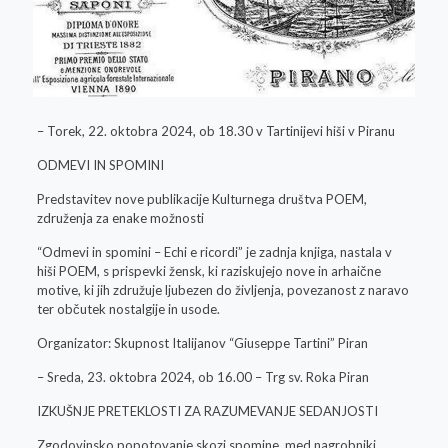
– Torek, 22. oktobra 2024, ob 18.30 v Tartinijevi hiši v Piranu
ODMEVI IN SPOMINI
Predstavitev nove publikacije Kulturnega društva POEM,
združenja za enake možnosti
“Odmevi in spomini – Echi e ricordi” je zadnja knjiga, nastala v
hiši POEM, s prispevki žensk, ki raziskujejo nove in arhaične
motive, ki jih združuje ljubezen do življenja, povezanost z naravo
ter občutek nostalgije in usode.
Organizator: Skupnost Italijanov “Giuseppe Tartini” Piran
– Sreda, 23. oktobra 2024, ob 16.00 – Trg sv. Roka Piran
IZKUŠNJE PRETEKLOSTI ZA RAZUMEVANJE SEDANJOSTI
Zgodovinsko popotovanje skozi spomine, med nagrobniki,