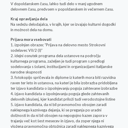
V dopoldanskem času, lahko tudi delo v manj ugodnem
delovnem času, predvsem v popoldanskem in večernem času.
Kraj opravljanja dela
Na sedežu delodajalca, v krajih, kjer se izvajajo kulturni dogodki
in možnost dela na domu.
Prijava mora vsebovati
1. izpolnjen obrazec “Prijava na delovno mesto Strokovni
sodelavec VII/2 (I)”
2. idejni osnutek programa dela ustanove na področju
kulturnega programa, zaželjen je tudi program s predlogi
sodelovanja s šolami, institucijami in organizacijami italijanske
narodne skupnosti
3. fotokopijo spričevala in diplome iz katerih mora biti razvidna
raven ter leto in ustanova, na kateri je bila izobrazba pridobljena
ter izjavo kandidata o izpolnjevanju pogoja zahtevane izobrazbe
4. izjavo kandidata o izpolnjevanju pogoja glede zahtevanih
delovnih izkušenj, kjer kandidat priloži tudi verodostojne listine
5. izjavo kandidata, da ni bil pravnomočno obsojen zaradi
naklepnega kaznivega dejanja, ki se preganja po uradni
dolžnosti in da ni bil obsojen na nepogojno kazen zapora v
trajanju več kot šest mesecev in izjavo, da zoper njega ni
vložena pravnomočna obtožnica zaradi naklepnega kaznivega