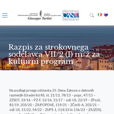
Razpis za strokovnega
sodelavca VII/2 (I) m/ž za
kulturni program
Na podlagi prvega odstavka 25. člena Zakona o delovnih
razmerjih (Uradni list RS, št. 21/13, 78/13 – popr., 47/15 –
ZZSDT, 33/16 – PZ-F, 52/16, 15/17 – odl. US, 22/19 – ZPosS,
81/19, 203/20 – ZIUPOPDVE, 119/21 – ZČmIS-A, 202/21 –
odl. US, 15/22, 54/22 – ZUPŠ-1, 114/23 in 136/23 – ZIUZDS),