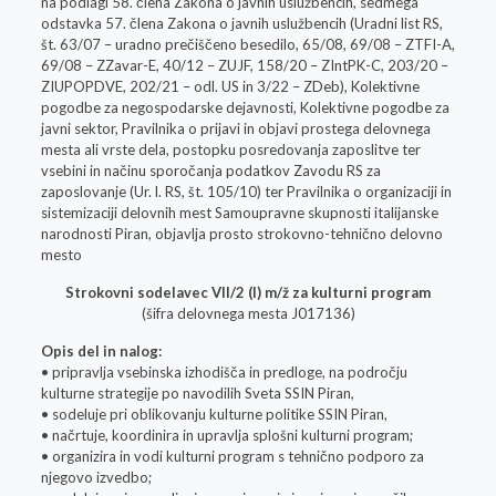
na podlagi 58. člena Zakona o javnih uslužbencih, sedmega
odstavka 57. člena Zakona o javnih uslužbencih (Uradni list RS,
št. 63/07 – uradno prečiščeno besedilo, 65/08, 69/08 – ZTFI-A,
69/08 – ZZavar-E, 40/12 – ZUJF, 158/20 – ZIntPK-C, 203/20 –
ZIUPOPDVE, 202/21 – odl. US in 3/22 – ZDeb), Kolektivne
pogodbe za negospodarske dejavnosti, Kolektivne pogodbe za
javni sektor, Pravilnika o prijavi in objavi prostega delovnega
mesta ali vrste dela, postopku posredovanja zaposlitve ter
vsebini in načinu sporočanja podatkov Zavodu RS za
zaposlovanje (Ur. l. RS, št. 105/10) ter Pravilnika o organizaciji in
sistemizaciji delovnih mest Samoupravne skupnosti italijanske
narodnosti Piran, objavlja prosto strokovno-tehnično delovno
mesto
Strokovni sodelavec VII/2 (I) m/ž za kulturni program
(šifra delovnega mesta J017136)
Opis del in nalog:
• pripravlja vsebinska izhodišča in predloge, na področju
kulturne strategije po navodilih Sveta SSIN Piran,
• sodeluje pri oblikovanju kulturne politike SSIN Piran,
• načrtuje, koordinira in upravlja splošni kulturni program;
• organizira in vodi kulturni program s tehnično podporo za
njegovo izvedbo;