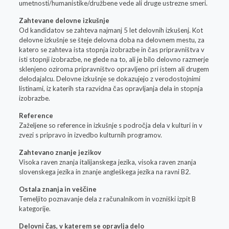
umetnosti/humanistike/družbene vede ali druge ustrezne smeri.
Zahtevane delovne izkušnje
Od kandidatov se zahteva najmanj 5 let delovnih izkušenj. Kot
delovne izkušnje se šteje delovna doba na delovnem mestu, za
katero se zahteva ista stopnja izobrazbe in čas pripravništva v
isti stopnji izobrazbe, ne glede na to, ali je bilo delovno razmerje
sklenjeno oziroma pripravništvo opravljeno pri istem ali drugem
delodajalcu. Delovne izkušnje se dokazujejo z verodostojnimi
listinami, iz katerih sta razvidna čas opravljanja dela in stopnja
izobrazbe.
Reference
Zaželjene so reference in izkušnje s področja dela v kulturi in v
zvezi s pripravo in izvedbo kulturnih programov.
Zahtevano znanje jezikov
Visoka raven znanja italijanskega jezika, visoka raven znanja
slovenskega jezika in znanje angleškega jezika na ravni B2.
Ostala znanja in veščine
Temeljito poznavanje dela z računalnikom in vozniški izpit B
kategorije.
Delovni čas, v katerem se opravlja delo