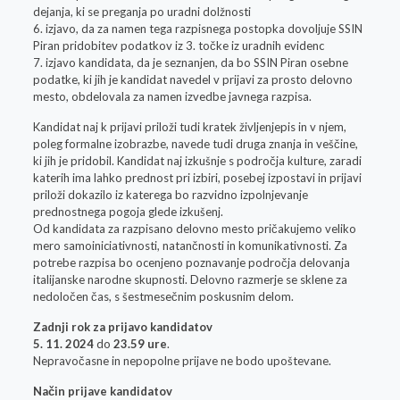
dejanja, ki se preganja po uradni dolžnosti
6. izjavo, da za namen tega razpisnega postopka dovoljuje SSIN
Piran pridobitev podatkov iz 3. točke iz uradnih evidenc
7. izjavo kandidata, da je seznanjen, da bo SSIN Piran osebne
podatke, ki jih je kandidat navedel v prijavi za prosto delovno
mesto, obdelovala za namen izvedbe javnega razpisa.
Kandidat naj k prijavi priloži tudi kratek življenjepis in v njem,
poleg formalne izobrazbe, navede tudi druga znanja in veščine,
ki jih je pridobil. Kandidat naj izkušnje s področja kulture, zaradi
katerih ima lahko prednost pri izbiri, posebej izpostavi in prijavi
priloži dokazilo iz katerega bo razvidno izpolnjevanje
prednostnega pogoja glede izkušenj.
Od kandidata za razpisano delovno mesto pričakujemo veliko
mero samoiniciativnosti, natančnosti in komunikativnosti. Za
potrebe razpisa bo ocenjeno poznavanje področja delovanja
italijanske narodne skupnosti. Delovno razmerje se sklene za
nedoločen čas, s šestmesečnim poskusnim delom.
Zadnji rok za prijavo kandidatov
5. 11. 2024
do
23.59 ure
.
Nepravočasne in nepopolne prijave ne bodo upoštevane.
Način prijave kandidatov