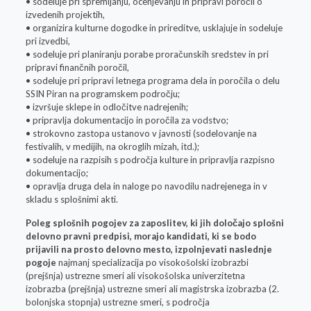
• sodeluje pri spremljanju, ocenjevanju in pripravi poročil o
izvedenih projektih,
• organizira kulturne dogodke in prireditve, usklajuje in sodeluje
pri izvedbi,
• sodeluje pri planiranju porabe proračunskih sredstev in pri
pripravi finančnih poročil,
• sodeluje pri pripravi letnega programa dela in poročila o delu
SSIN Piran na programskem področju;
• izvršuje sklepe in odločitve nadrejenih;
• pripravlja dokumentacijo in poročila za vodstvo;
• strokovno zastopa ustanovo v javnosti (sodelovanje na
festivalih, v medijih, na okroglih mizah, itd.);
• sodeluje na razpisih s področja kulture in pripravlja razpisno
dokumentacijo;
• opravlja druga dela in naloge po navodilu nadrejenega in v
skladu s splošnimi akti.
Poleg splošnih pogojev za zaposlitev, ki jih določajo splošni
delovno pravni predpisi, morajo kandidati, ki se bodo
prijavili na prosto delovno mesto, izpolnjevati naslednje
pogoje
najmanj specializacija po visokošolski izobrazbi
(prejšnja) ustrezne smeri ali visokošolska univerzitetna
izobrazba (prejšnja) ustrezne smeri ali magistrska izobrazba (2.
bolonjska stopnja) ustrezne smeri, s področja