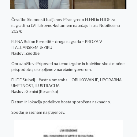
Čestitke Skupnosti Italijanov Piran gredo ELENI in ELIDE za
nagradi na LVII Likovno-kulturnem natečaju Istria Nobilissima
2024:
ELENA Bulfon Bernetič – druga nagrada – PROZA V
ITALIJANSKEM JEZIKU
Naslov: Zgodbe
Obrazložitev: Pripoved na temo izgube in bolečine skozi močne
prispodobe, okrepljene z narečnim govorom.
ELIDE Stubelj – častna omemba – OBLIKOVANJE, UPORABNA
UMETNOST, ILUSTRACIJA
Naslov: Gemini (Keramika)
Datum in lokacija podelitve bosta sporočena naknadno.
Spodaj je seznam nagrajencev.