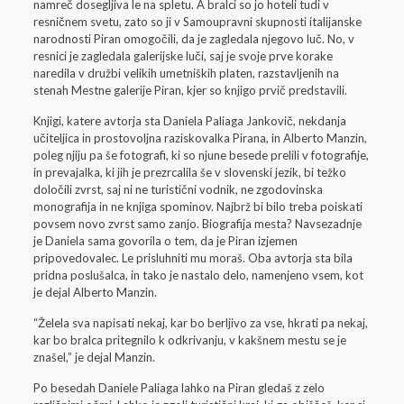
namreč dosegljiva le na spletu. A bralci so jo hoteli tudi v
resničnem svetu, zato so ji v Samoupravni skupnosti italijanske
narodnosti Piran omogočili, da je zagledala njegovo luč. No, v
resnici je zagledala galerijske luči, saj je svoje prve korake
naredila v družbi velikih umetniških platen, razstavljenih na
stenah Mestne galerije Piran, kjer so knjigo prvič predstavili.
Knjigi, katere avtorja sta Daniela Paliaga Jankovič, nekdanja
učiteljica in prostovoljna raziskovalka Pirana, in Alberto Manzin,
poleg njiju pa še fotografi, ki so njune besede prelili v fotografije,
in prevajalka, ki jih je prezrcalila še v slovenski jezik, bi težko
določili zvrst, saj ni ne turistični vodnik, ne zgodovinska
monografija in ne knjiga spominov. Najbrž bi bilo treba poiskati
povsem novo zvrst samo zanjo. Biografija mesta? Navsezadnje
je Daniela sama govorila o tem, da je Piran izjemen
pripovedovalec. Le prisluhniti mu moraš. Oba avtorja sta bila
pridna poslušalca, in tako je nastalo delo, namenjeno vsem, kot
je dejal Alberto Manzin.
“Želela sva napisati nekaj, kar bo berljivo za vse, hkrati pa nekaj,
kar bo bralca pritegnilo k odkrivanju, v kakšnem mestu se je
znašel,” je dejal Manzin.
Po besedah Daniele Paliaga lahko na Piran gledaš z zelo