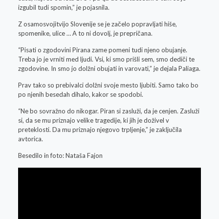
izgubil tudi spomin,” je pojasnila.
Z osamosvojitvijo Slovenije se je začelo popravljati hiše,
spomenike, ulice … A to ni dovolj, je prepričana.
“Pisati o zgodovini Pirana zame pomeni tudi njeno obujanje.
Treba jo je vrniti med ljudi. Vsi, ki smo prišli sem, smo dediči te
zgodovine. In smo jo dolžni obujati in varovati,” je dejala Paliaga.
Prav tako so prebivalci dolžni svoje mesto ljubiti. Samo tako bo
po njenih besedah dihalo, kakor se spodobi.
“Ne bo sovražno do nikogar. Piran si zasluži, da je cenjen. Zasluži
si, da se mu priznajo velike tragedije, ki jih je doživel v
preteklosti. Da mu priznajo njegovo trpljenje,” je zaključila
avtorica.
Besedilo in foto: Nataša Fajon