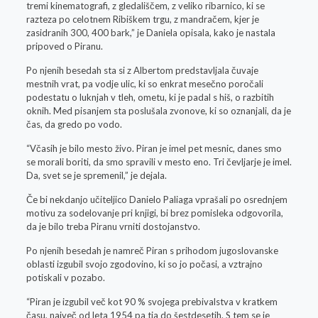
tremi kinematografi, z gledališčem, z veliko ribarnico, ki se
razteza po celotnem Ribiškem trgu, z mandračem, kjer je
zasidranih 300, 400 bark,” je Daniela opisala, kako je nastala
pripoved o Piranu.
Po njenih besedah sta si z Albertom predstavljala čuvaje
mestnih vrat, pa vodje ulic, ki so enkrat mesečno poročali
podestatu o luknjah v tleh, ometu, ki je padal s hiš, o razbitih
oknih. Med pisanjem sta poslušala zvonove, ki so oznanjali, da je
čas, da gredo po vodo.
“Včasih je bilo mesto živo. Piran je imel pet mesnic, danes smo
se morali boriti, da smo spravili v mesto eno. Tri čevljarje je imel.
Da, svet se je spremenil,” je dejala.
Če bi nekdanjo učiteljico Danielo Paliaga vprašali po osrednjem
motivu za sodelovanje pri knjigi, bi brez pomisleka odgovorila,
da je bilo treba Piranu vrniti dostojanstvo.
Po njenih besedah je namreč Piran s prihodom jugoslovanske
oblasti izgubil svojo zgodovino, ki so jo počasi, a vztrajno
potiskali v pozabo.
“Piran je izgubil več kot 90 % svojega prebivalstva v kratkem
času, največ od leta 1954 pa tja do šestdesetih. S tem se je