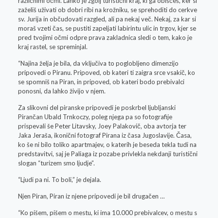
različnimi očmi. Lahko je zgolj turistični kraj, ki ga obiščeš, ker si
zaželiš uživati ob dobri ribi na krožniku, se sprehoditi do cerkve
sv. Jurija in občudovati razgled, ali pa nekaj več. Nekaj, za kar si
moraš vzeti čas, se pustiti zapeljati labirintu ulic in trgov, kjer se
pred tvojimi očmi odpre prava zakladnica sledi o tem, kako je
kraj rastel, se spreminjal.
“Najina želja je bila, da vključiva to poglobljeno dimenzijo
pripovedi o Piranu. Pripoved, ob kateri ti zaigra srce vsakič, ko
se spomniš na Piran, in pripoved, ob kateri bodo prebivalci
ponosni, da lahko živijo v njem.
Za slikovni del piranske pripovedi je poskrbel ljubljanski
Pirančan Ubald Trnkoczy, poleg njega pa so fotografije
prispevali še Peter Litavsky, Joey Palakovič, oba avtorja ter
Jaka Jeraša, ikonični fotograf Pirana iz časa Jugoslavije. Časa,
ko še ni bilo toliko apartmajev, o katerih je beseda tekla tudi na
predstavitvi, saj je Paliaga iz pozabe privlekla nekdanji turistični
slogan “turizem smo ljudje”.
“Ljudi pa ni. To boli,” je dejala.
Njen Piran, Piran iz njene pripovedi je bil drugačen …
“Ko pišem, pišem o mestu, ki ima 10.000 prebivalcev, o mestu s