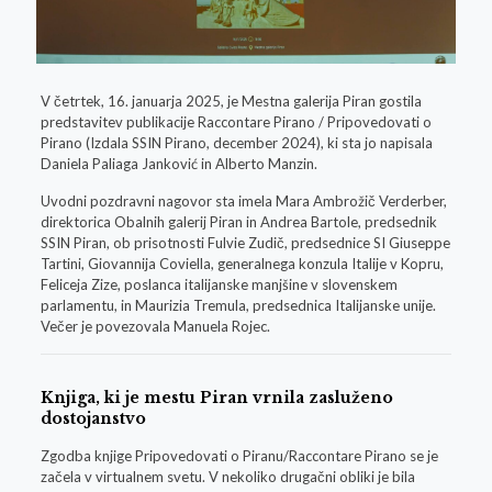
V četrtek, 16. januarja 2025, je Mestna galerija Piran gostila
predstavitev publikacije Raccontare Pirano / Pripovedovati o
Pirano (Izdala SSIN Pirano, december 2024), ki sta jo napisala
Daniela Paliaga Janković in Alberto Manzin.
Uvodni pozdravni nagovor sta imela Mara Ambrožič Verderber,
direktorica Obalnih galerij Piran in Andrea Bartole, predsednik
SSIN Piran, ob prisotnosti Fulvie Zudič, predsednice SI Giuseppe
Tartini, Giovannija Coviella, generalnega konzula Italije v Kopru,
Feliceja Zize, poslanca italijanske manjšine v slovenskem
parlamentu, in Maurizia Tremula, predsednica Italijanske unije.
Večer je povezovala Manuela Rojec.
Knjiga, ki je mestu Piran vrnila zasluženo
dostojanstvo
Zgodba knjige Pripovedovati o Piranu/Raccontare Pirano se je
začela v virtualnem svetu. V nekoliko drugačni obliki je bila