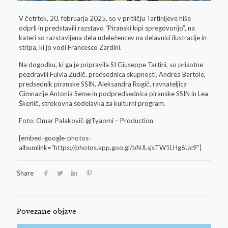
V četrtek, 20. februarja 2025, so v pritličju Tartinijeve hiše
odprli in predstavili razstavo “Piranski kipi spregovorijo”, na
kateri so razstavljena dela udeležencev na delavnici ilustracije in
stripa, ki jo vodi Francesco Zardini.
Na dogodku, ki ga je pripravila SI Giuseppe Tartini, so prisotne
pozdravili Fulvia Zudič, predsednica skupnosti, Andrea Bartole,
predsednik piranske SSIN, Aleksandra Rogič, ravnateljica
Gimnazije Antonia Seme in podpredsednica piranske SSIN in Lea
Škerlič, strokovna sodelavka za kulturni program.
Foto: Omar Palakovič @Tyaomi – Production
[embed-google-photos-
albumlink=”https://photos.app.goo.gl/bNJLsjsTW1LHg6Uc9″]
Share
Povezane objave