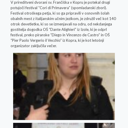
V prireditveni dvorani sv. Frančiška v Kopru je potekal drugi
potujoči festival “Cori di Primavera” (spomladanski zbori).
Festival otroškega petja, ki so ga pripravili v osnovnih šolah
obalnih mest z italijanskim učnim jezikom, je združil več kot 140
otrok devetletke, ki so se izmenjavali na odru, od nekdanjega
gostitelja dogodka OŠ “Dante Alighieri” iz Izole, ki je odprl
festival, preko piranske “Diego in Vincenzo de Castro” in OŠ
“Pier Paolo Vergerio il Vecchio” iz Kopra, ki je kot letošnji
organizator zaključila večer.