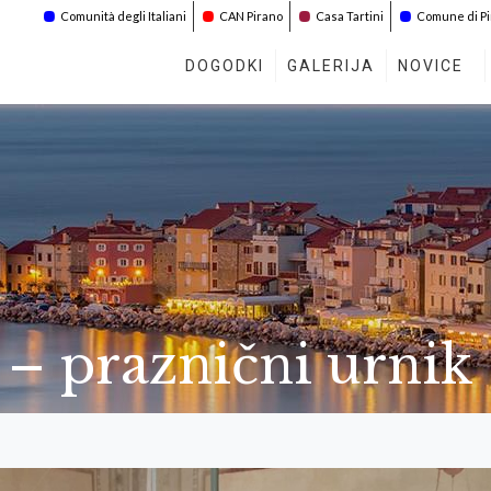
Comunità degli Italiani
CAN Pirano
Casa Tartini
Comune di P
DOGODKI
GALERIJA
NOVICE
a – praznični urnik