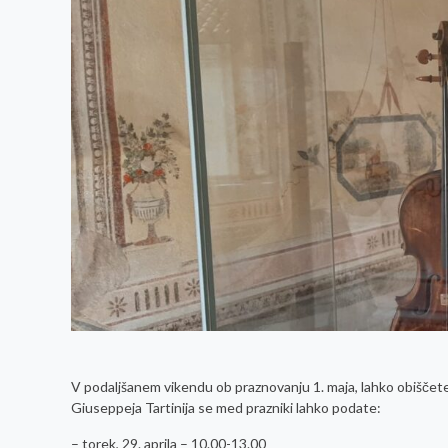
V podaljšanem vikendu ob praznovanju 1. maja, lahko obiščete T
Giuseppeja Tartinija se med prazniki lahko podate:
– torek, 29. aprila – 10.00-13.00