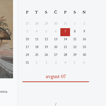
P
T
S
Č
P
S
N
27
28
29
30
31
1
2
3
4
5
6
7
8
9
10
11
12
13
14
15
16
17
18
19
20
21
22
23
24
25
26
27
28
29
30
31
1
2
3
4
5
6
avgust 07
inista
/